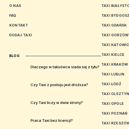
O NAS
TAXI BIAŁYST
FAQ
TAXI BYDGOS
KONTAKT
TAXI GDAŃSK
DODAJ TAXI
TAXI GORZÓW
TAXI KATOWI
TAXI KIELCE
BLOG
TAXI KRAKÓW
Dlaczego w taksówce siada się z tyłu?
TAXI LUBLIN
TAXI ŁÓDŹ
Czy Taxi z postoju jest droższa?
TAXI OLSZTY
Czy Taxi liczy w dwie strony?
TAXI OPOLE
TAXI POZNAŃ
Praca Taxi bez licencji?
TAXI RZESZÓ