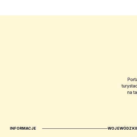
Port
turysta
na t
INFORMACJE
WOJEWÓDZKIE