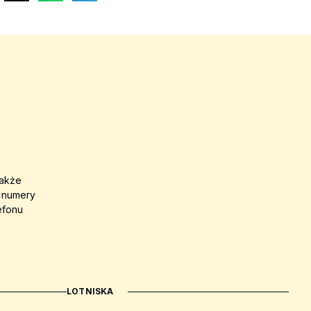
także
a numery
efonu
LOTNISKA