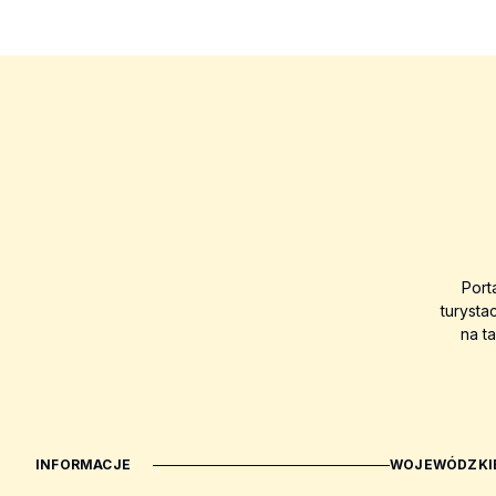
Port
turysta
na t
INFORMACJE
WOJEWÓDZKIE