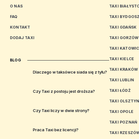
O NAS
TAXI BIAŁYST
FAQ
TAXI BYDGOS
KONTAKT
TAXI GDAŃSK
DODAJ TAXI
TAXI GORZÓW
TAXI KATOWI
TAXI KIELCE
BLOG
TAXI KRAKÓW
Dlaczego w taksówce siada się z tyłu?
TAXI LUBLIN
TAXI ŁÓDŹ
Czy Taxi z postoju jest droższa?
TAXI OLSZTY
Czy Taxi liczy w dwie strony?
TAXI OPOLE
TAXI POZNAŃ
Praca Taxi bez licencji?
TAXI RZESZÓ