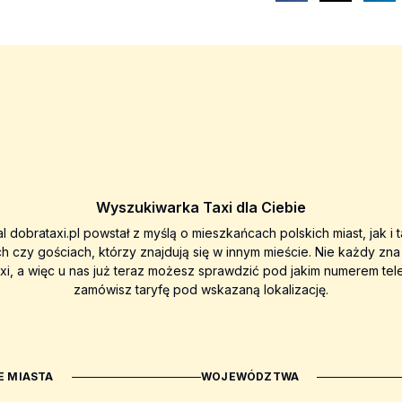
Wyszukiwarka Taxi dla Ciebie
al dobrataxi.pl powstał z myślą o mieszkańcach polskich miast, jak i 
ch czy gościach, którzy znajdują się w innym mieście. Nie każdy zn
axi, a więc u nas już teraz możesz sprawdzić pod jakim numerem tel
zamówisz taryfę pod wskazaną lokalizację.
 MIASTA
WOJEWÓDZTWA