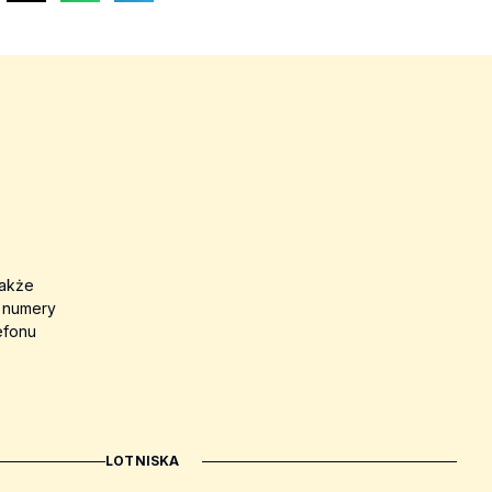
także
a numery
efonu
LOTNISKA