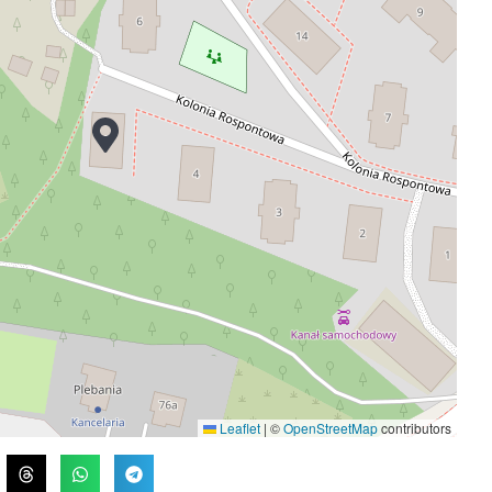
Leaflet
|
©
OpenStreetMap
contributors