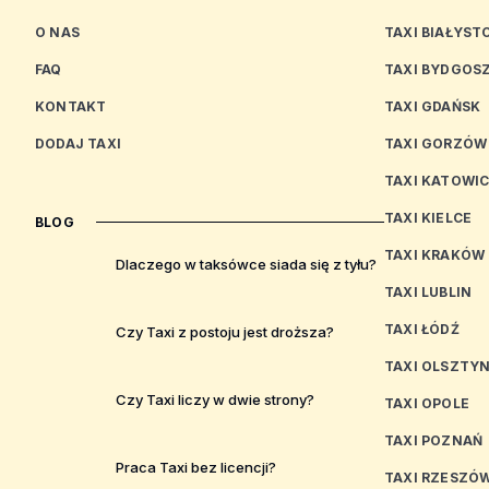
O NAS
TAXI BIAŁYST
FAQ
TAXI BYDGOS
KONTAKT
TAXI GDAŃSK
DODAJ TAXI
TAXI GORZÓW
TAXI KATOWI
TAXI KIELCE
BLOG
TAXI KRAKÓW
Dlaczego w taksówce siada się z tyłu?
TAXI LUBLIN
TAXI ŁÓDŹ
Czy Taxi z postoju jest droższa?
TAXI OLSZTY
Czy Taxi liczy w dwie strony?
TAXI OPOLE
TAXI POZNAŃ
Praca Taxi bez licencji?
TAXI RZESZÓ