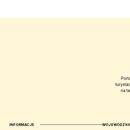
Port
turysta
na t
INFORMACJE
WOJEWÓDZKIE