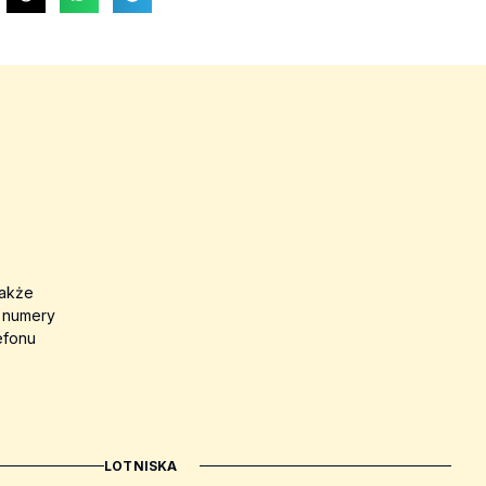
także
a numery
efonu
LOTNISKA