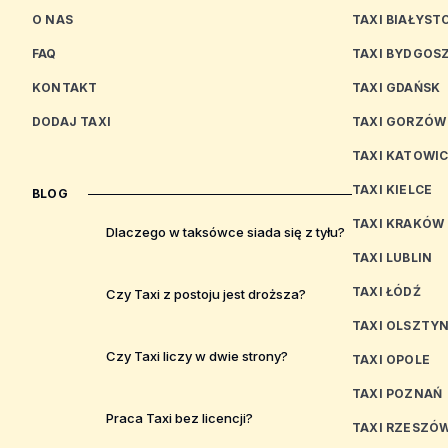
O NAS
TAXI BIAŁYST
FAQ
TAXI BYDGOS
KONTAKT
TAXI GDAŃSK
DODAJ TAXI
TAXI GORZÓW
TAXI KATOWI
TAXI KIELCE
BLOG
TAXI KRAKÓW
Dlaczego w taksówce siada się z tyłu?
TAXI LUBLIN
TAXI ŁÓDŹ
Czy Taxi z postoju jest droższa?
TAXI OLSZTY
Czy Taxi liczy w dwie strony?
TAXI OPOLE
TAXI POZNAŃ
Praca Taxi bez licencji?
TAXI RZESZÓ