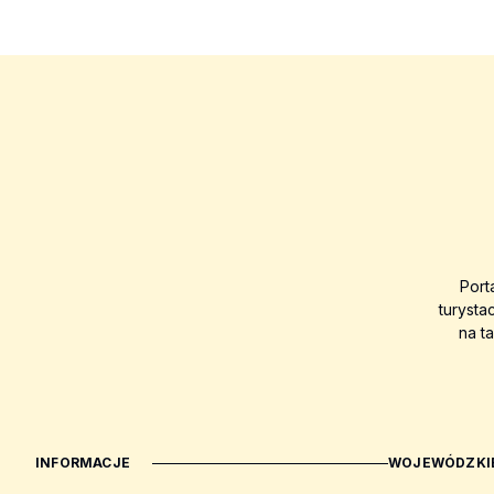
Port
turysta
na t
INFORMACJE
WOJEWÓDZKIE