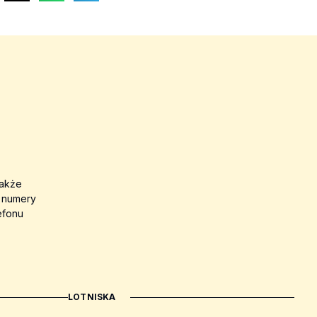
także
a numery
efonu
LOTNISKA