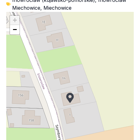
Inowrocław (kujawsko-pomorskie)
,
Inowrocław
Miechowice
,
Miechowice
+
−