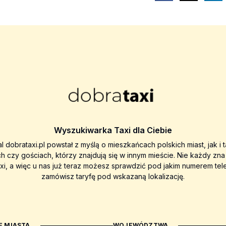
Wyszukiwarka Taxi dla Ciebie
al dobrataxi.pl powstał z myślą o mieszkańcach polskich miast, jak i 
ch czy gościach, którzy znajdują się w innym mieście. Nie każdy zn
axi, a więc u nas już teraz możesz sprawdzić pod jakim numerem tel
zamówisz taryfę pod wskazaną lokalizację.
 MIASTA
WOJEWÓDZTWA