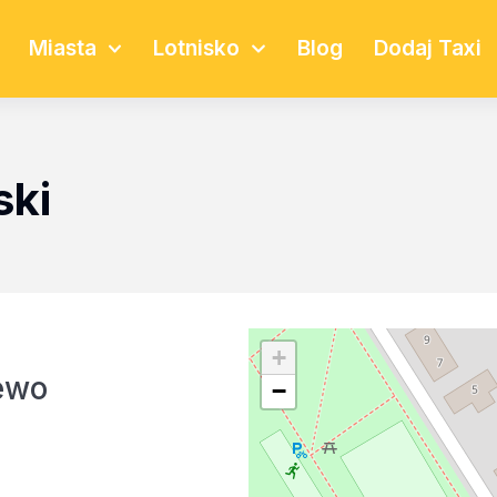
Miasta
Lotnisko
Blog
Dodaj Taxi
ski
+
ewo
−