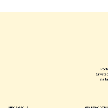
Port
turysta
na t
INFORMACJE
WOJEWÓDZKIE