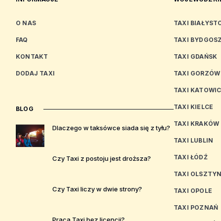
O NAS
TAXI BIAŁYST
FAQ
TAXI BYDGOS
KONTAKT
TAXI GDAŃSK
DODAJ TAXI
TAXI GORZÓW
TAXI KATOWI
TAXI KIELCE
BLOG
TAXI KRAKÓW
Dlaczego w taksówce siada się z tyłu?
TAXI LUBLIN
TAXI ŁÓDŹ
Czy Taxi z postoju jest droższa?
TAXI OLSZTY
Czy Taxi liczy w dwie strony?
TAXI OPOLE
TAXI POZNAŃ
Praca Taxi bez licencji?