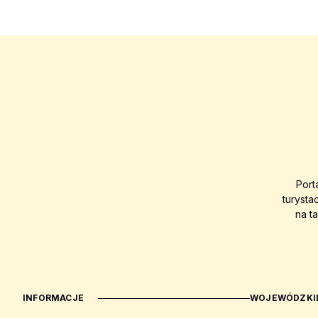
Port
turysta
na t
INFORMACJE
WOJEWÓDZKIE