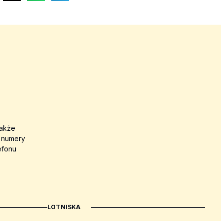
także
a numery
efonu
LOTNISKA