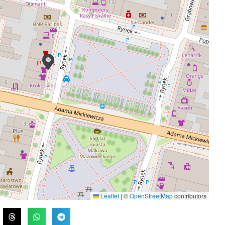
Leaflet
|
©
OpenStreetMap
contributors