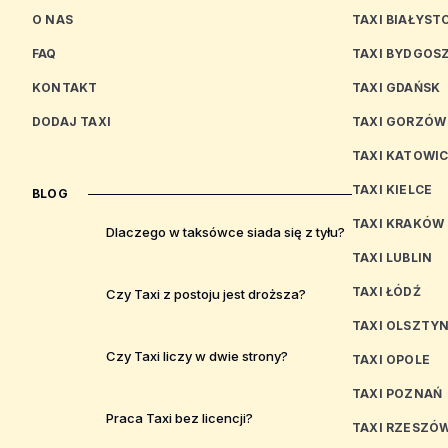
O NAS
TAXI BIAŁYST
FAQ
TAXI BYDGOS
KONTAKT
TAXI GDAŃSK
DODAJ TAXI
TAXI GORZÓW
TAXI KATOWI
TAXI KIELCE
BLOG
TAXI KRAKÓW
Dlaczego w taksówce siada się z tyłu?
TAXI LUBLIN
TAXI ŁÓDŹ
Czy Taxi z postoju jest droższa?
TAXI OLSZTY
Czy Taxi liczy w dwie strony?
TAXI OPOLE
TAXI POZNAŃ
Praca Taxi bez licencji?
TAXI RZESZÓ