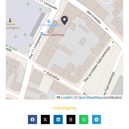
Leaflet
|
©
OpenStreetMap
contributors
Udostępnij