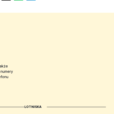
także
a numery
efonu
LOTNISKA