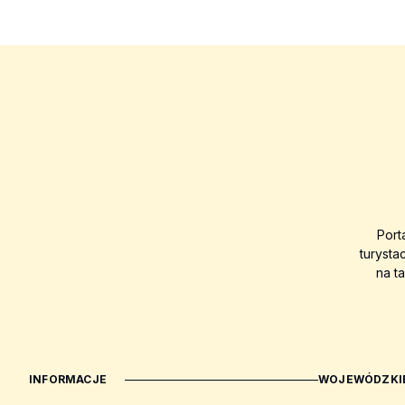
Port
turysta
na t
INFORMACJE
WOJEWÓDZKIE