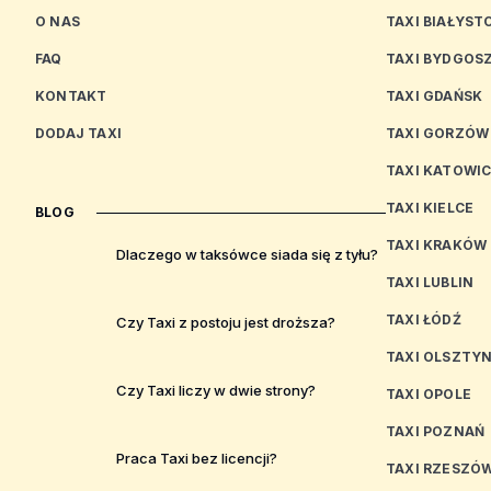
O NAS
TAXI BIAŁYST
FAQ
TAXI BYDGOS
KONTAKT
TAXI GDAŃSK
DODAJ TAXI
TAXI GORZÓW
TAXI KATOWI
TAXI KIELCE
BLOG
TAXI KRAKÓW
Dlaczego w taksówce siada się z tyłu?
TAXI LUBLIN
TAXI ŁÓDŹ
Czy Taxi z postoju jest droższa?
TAXI OLSZTY
Czy Taxi liczy w dwie strony?
TAXI OPOLE
TAXI POZNAŃ
Praca Taxi bez licencji?
TAXI RZESZÓ