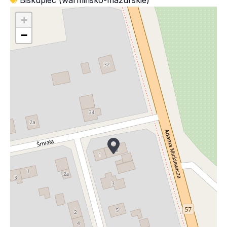
Biskupiec (warmińsko-mazurskie)
+
−