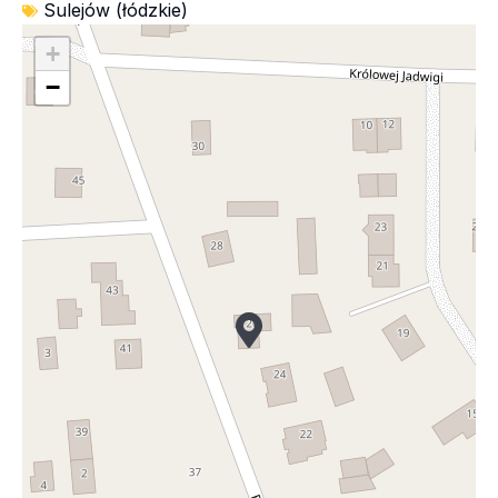
Sulejów (łódzkie)
+
−