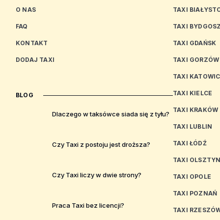
O NAS
TAXI BIAŁYST
FAQ
TAXI BYDGOS
KONTAKT
TAXI GDAŃSK
DODAJ TAXI
TAXI GORZÓW
TAXI KATOWI
TAXI KIELCE
BLOG
TAXI KRAKÓW
Dlaczego w taksówce siada się z tyłu?
TAXI LUBLIN
TAXI ŁÓDŹ
Czy Taxi z postoju jest droższa?
TAXI OLSZTY
Czy Taxi liczy w dwie strony?
TAXI OPOLE
TAXI POZNAŃ
Praca Taxi bez licencji?
TAXI RZESZÓ