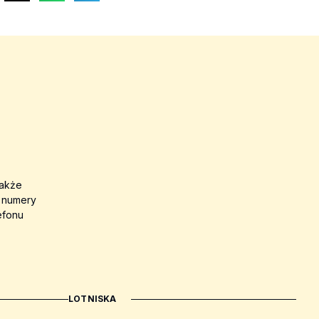
także
a numery
efonu
LOTNISKA