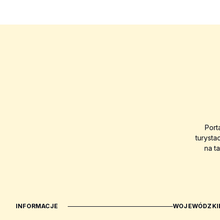
Port
turysta
na t
INFORMACJE
WOJEWÓDZKIE