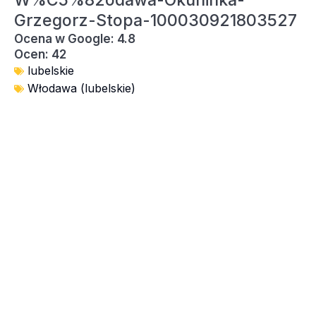
W%C5%82odawa-Okuninka-
Grzegorz-Stopa-100030921803527
Ocena w Google: 4.8
Ocen: 42
lubelskie
Włodawa (lubelskie)