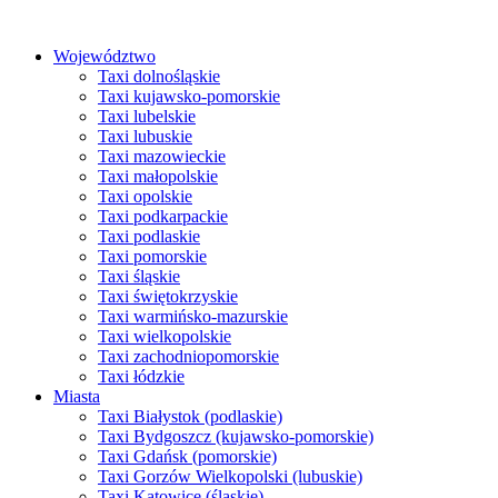
Przejdź
do
Województwo
treści
Taxi dolnośląskie
Taxi kujawsko-pomorskie
Taxi lubelskie
Taxi lubuskie
Taxi mazowieckie
Taxi małopolskie
Taxi opolskie
Taxi podkarpackie
Taxi podlaskie
Taxi pomorskie
Taxi śląskie
Taxi świętokrzyskie
Taxi warmińsko-mazurskie
Taxi wielkopolskie
Taxi zachodniopomorskie
Taxi łódzkie
Miasta
Taxi Białystok (podlaskie)
Taxi Bydgoszcz (kujawsko-pomorskie)
Taxi Gdańsk (pomorskie)
Taxi Gorzów Wielkopolski (lubuskie)
Taxi Katowice (śląskie)