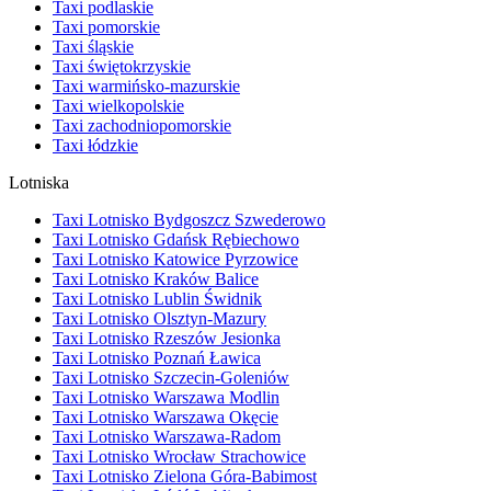
Taxi podlaskie
Taxi pomorskie
Taxi śląskie
Taxi świętokrzyskie
Taxi warmińsko-mazurskie
Taxi wielkopolskie
Taxi zachodniopomorskie
Taxi łódzkie
Lotniska
Taxi Lotnisko Bydgoszcz Szwederowo
Taxi Lotnisko Gdańsk Rębiechowo
Taxi Lotnisko Katowice Pyrzowice
Taxi Lotnisko Kraków Balice
Taxi Lotnisko Lublin Świdnik
Taxi Lotnisko Olsztyn-Mazury
Taxi Lotnisko Rzeszów Jesionka
Taxi Lotnisko Poznań Ławica
Taxi Lotnisko Szczecin-Goleniów
Taxi Lotnisko Warszawa Modlin
Taxi Lotnisko Warszawa Okęcie
Taxi Lotnisko Warszawa-Radom
Taxi Lotnisko Wrocław Strachowice
Taxi Lotnisko Zielona Góra-Babimost