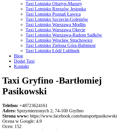
Taxi Lotnisko Olsztyn-Mazury
Taxi Lotnisko Rzeszów Jesionka
Taxi Lotnisko Poznań Ławica
Taxi Lotnisko Szczecin-Goleniów
Taxi Lotnisko Warszawa Modlin
Taxi Lotnisko Warszawa Okęcie
Taxi Lotnisko Warszawa-Radom Sadków
Taxi Lotnisko Wrocław Strachowice
Taxi Lotnisko Zielona Góra-Babimost
Taxi Lotnisko Łódź Lublinek
Blog
Dodaj Taxi
Kontakt
Taxi Gryfino -Bartłomiej
Pasikowski
Telefon:
+48723624161
Adres:
Sprzymierzonych 2, 74-100 Gryfino
Strona www:
https://www.facebook.com/transportpasikowski
Ocena w Google: 4.9
Ocen: 152