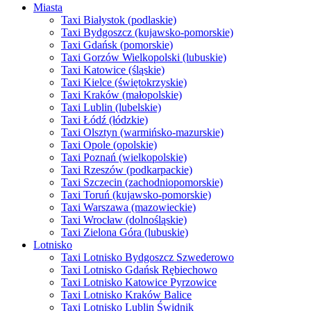
Miasta
Taxi Białystok (podlaskie)
Taxi Bydgoszcz (kujawsko-pomorskie)
Taxi Gdańsk (pomorskie)
Taxi Gorzów Wielkopolski (lubuskie)
Taxi Katowice (śląskie)
Taxi Kielce (świętokrzyskie)
Taxi Kraków (małopolskie)
Taxi Lublin (lubelskie)
Taxi Łódź (łódzkie)
Taxi Olsztyn (warmińsko-mazurskie)
Taxi Opole (opolskie)
Taxi Poznań (wielkopolskie)
Taxi Rzeszów (podkarpackie)
Taxi Szczecin (zachodniopomorskie)
Taxi Toruń (kujawsko-pomorskie)
Taxi Warszawa (mazowieckie)
Taxi Wrocław (dolnośląskie)
Taxi Zielona Góra (lubuskie)
Lotnisko
Taxi Lotnisko Bydgoszcz Szwederowo
Taxi Lotnisko Gdańsk Rębiechowo
Taxi Lotnisko Katowice Pyrzowice
Taxi Lotnisko Kraków Balice
Taxi Lotnisko Lublin Świdnik