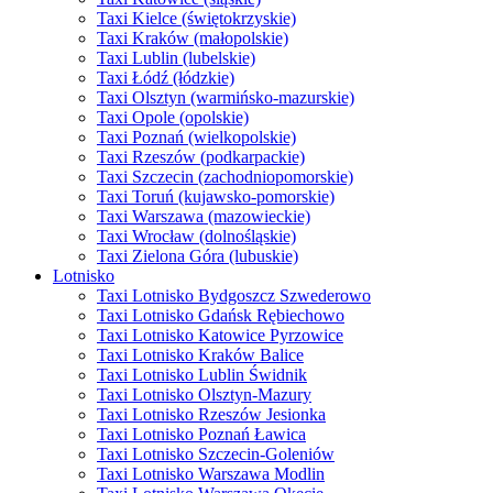
Taxi Kielce (świętokrzyskie)
Taxi Kraków (małopolskie)
Taxi Lublin (lubelskie)
Taxi Łódź (łódzkie)
Taxi Olsztyn (warmińsko-mazurskie)
Taxi Opole (opolskie)
Taxi Poznań (wielkopolskie)
Taxi Rzeszów (podkarpackie)
Taxi Szczecin (zachodniopomorskie)
Taxi Toruń (kujawsko-pomorskie)
Taxi Warszawa (mazowieckie)
Taxi Wrocław (dolnośląskie)
Taxi Zielona Góra (lubuskie)
Lotnisko
Taxi Lotnisko Bydgoszcz Szwederowo
Taxi Lotnisko Gdańsk Rębiechowo
Taxi Lotnisko Katowice Pyrzowice
Taxi Lotnisko Kraków Balice
Taxi Lotnisko Lublin Świdnik
Taxi Lotnisko Olsztyn-Mazury
Taxi Lotnisko Rzeszów Jesionka
Taxi Lotnisko Poznań Ławica
Taxi Lotnisko Szczecin-Goleniów
Taxi Lotnisko Warszawa Modlin