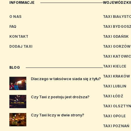
INFORMACJE
WOJEWÓDZKIE
O NAS
TAXI BIAŁYST
FAQ
TAXI BYDGOS
KONTAKT
TAXI GDAŃSK
DODAJ TAXI
TAXI GORZÓW
TAXI KATOWI
TAXI KIELCE
BLOG
TAXI KRAKÓW
Dlaczego w taksówce siada się z tyłu?
TAXI LUBLIN
TAXI ŁÓDŹ
Czy Taxi z postoju jest droższa?
TAXI OLSZTY
Czy Taxi liczy w dwie strony?
TAXI OPOLE
TAXI POZNAŃ