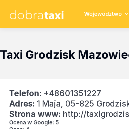
Województwo
Taxi Grodzisk Mazowie
Telefon:
+48601351227
Adres:
1 Maja, 05-825 Grodzis
Strona www:
http://taxigrodzi
Ocena w Google: 5