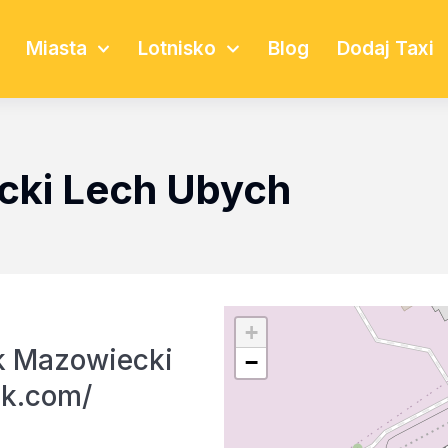
Miasta
Lotnisko
Blog
Dodaj Taxi
cki Lech Ubych
+
k Mazowiecki
−
sk.com/