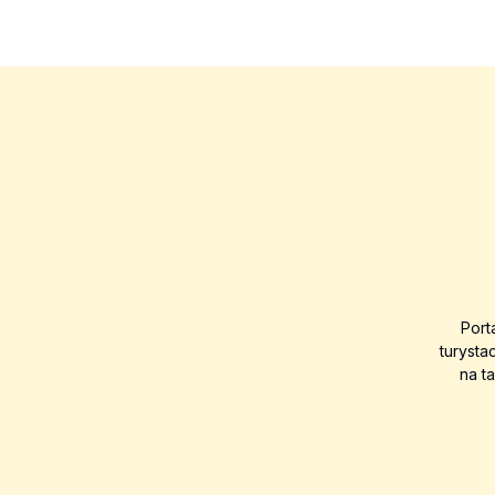
Port
turysta
na t