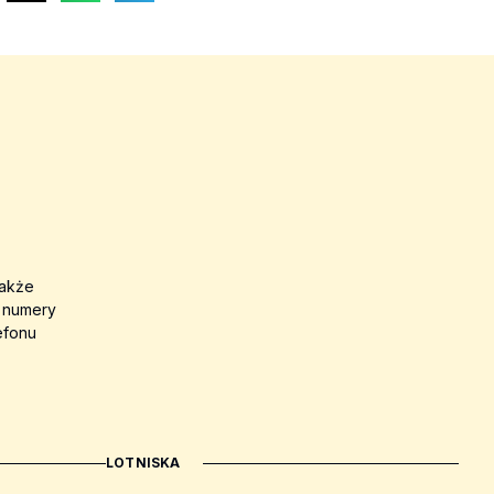
także
a numery
efonu
LOTNISKA