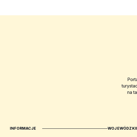
Port
turysta
na t
INFORMACJE
WOJEWÓDZKIE