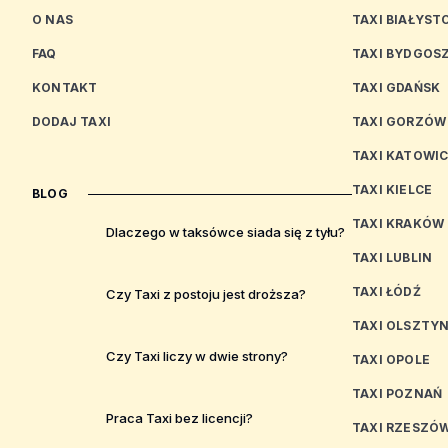
O NAS
TAXI BIAŁYST
FAQ
TAXI BYDGOS
KONTAKT
TAXI GDAŃSK
DODAJ TAXI
TAXI GORZÓW
TAXI KATOWI
TAXI KIELCE
BLOG
TAXI KRAKÓW
Dlaczego w taksówce siada się z tyłu?
TAXI LUBLIN
TAXI ŁÓDŹ
Czy Taxi z postoju jest droższa?
TAXI OLSZTY
Czy Taxi liczy w dwie strony?
TAXI OPOLE
TAXI POZNAŃ
Praca Taxi bez licencji?
TAXI RZESZÓ