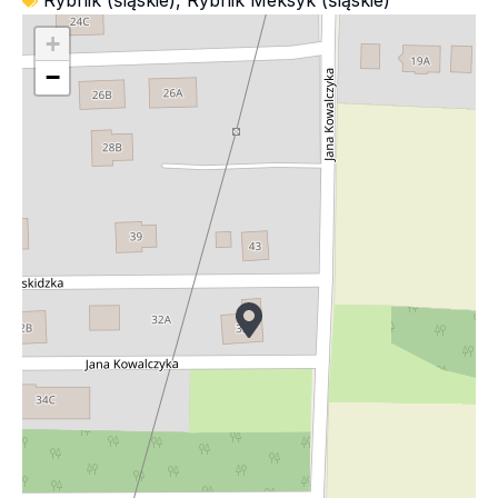
Rybnik (śląskie)
,
Rybnik Meksyk (śląskie)
+
−