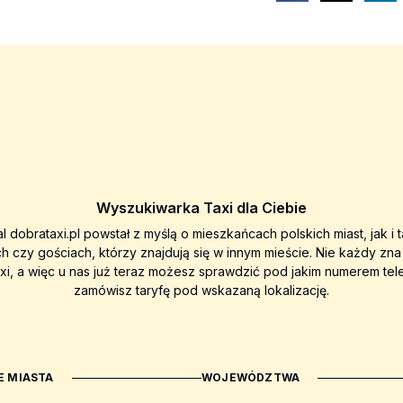
Wyszukiwarka Taxi dla Ciebie
al dobrataxi.pl powstał z myślą o mieszkańcach polskich miast, jak i 
ch czy gościach, którzy znajdują się w innym mieście. Nie każdy zn
axi, a więc u nas już teraz możesz sprawdzić pod jakim numerem tel
zamówisz taryfę pod wskazaną lokalizację.
 MIASTA
WOJEWÓDZTWA