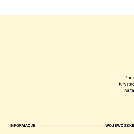
Port
turysta
na t
INFORMACJE
WOJEWÓDZKIE