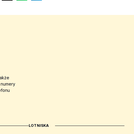
także
a numery
efonu
LOTNISKA