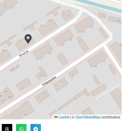
Leaflet
|
©
OpenStreetMap
contributors