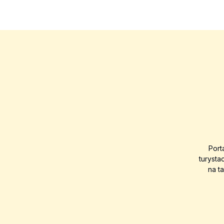
Port
turysta
na t