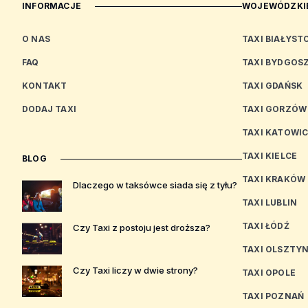
INFORMACJE
WOJEWÓDZKIE
O NAS
TAXI BIAŁYST
FAQ
TAXI BYDGOS
KONTAKT
TAXI GDAŃSK
DODAJ TAXI
TAXI GORZÓW
TAXI KATOWI
TAXI KIELCE
BLOG
TAXI KRAKÓW
Dlaczego w taksówce siada się z tyłu?
TAXI LUBLIN
TAXI ŁÓDŹ
Czy Taxi z postoju jest droższa?
TAXI OLSZTY
Czy Taxi liczy w dwie strony?
TAXI OPOLE
TAXI POZNAŃ