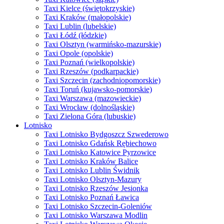
Taxi Kielce (świętokrzyskie)
Taxi Kraków (małopolskie)
Taxi Lublin (lubelskie)
Taxi Łódź (łódzkie)
Taxi Olsztyn (warmińsko-mazurskie)
Taxi Opole (opolskie)
Taxi Poznań (wielkopolskie)
Taxi Rzeszów (podkarpackie)
Taxi Szczecin (zachodniopomorskie)
Taxi Toruń (kujawsko-pomorskie)
Taxi Warszawa (mazowieckie)
Taxi Wrocław (dolnośląskie)
Taxi Zielona Góra (lubuskie)
Lotnisko
Taxi Lotnisko Bydgoszcz Szwederowo
Taxi Lotnisko Gdańsk Rębiechowo
Taxi Lotnisko Katowice Pyrzowice
Taxi Lotnisko Kraków Balice
Taxi Lotnisko Lublin Świdnik
Taxi Lotnisko Olsztyn-Mazury
Taxi Lotnisko Rzeszów Jesionka
Taxi Lotnisko Poznań Ławica
Taxi Lotnisko Szczecin-Goleniów
Taxi Lotnisko Warszawa Modlin