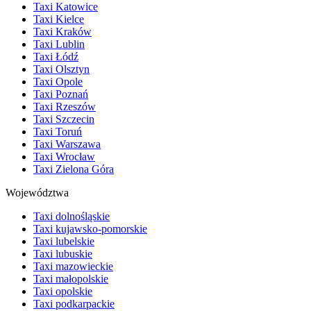
Taxi Katowice
Taxi Kielce
Taxi Kraków
Taxi Lublin
Taxi Łódź
Taxi Olsztyn
Taxi Opole
Taxi Poznań
Taxi Rzeszów
Taxi Szczecin
Taxi Toruń
Taxi Warszawa
Taxi Wrocław
Taxi Zielona Góra
Województwa
Taxi dolnośląskie
Taxi kujawsko-pomorskie
Taxi lubelskie
Taxi lubuskie
Taxi mazowieckie
Taxi małopolskie
Taxi opolskie
Taxi podkarpackie