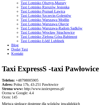
Taxi Lotnisko Olsztyn-Mazury
Taxi Lotnisko Rzeszów Jesionka
Taxi Lotnisko Poznań Ławica
Taxi Lotnisko Szczecin-Goleniów
Taxi Lotnisko Warszawa Modlin
Taxi Lotnisko Warszawa Okęcie
Taxi Lotnisko Warszawa-Radom Sadków
Taxi Lotnisko Wrocław Strachowice
Taxi Lotnisko Zielona Góra-Babimost
Taxi Lotnisko Łódź Lublinek
Blog
Dodaj Taxi
Kontakt
Taxi ExpressS -taxi Pawłowice
Telefon:
+48798005905
Adres:
Polna 17b, 43-251 Pawłowice
Strona www:
http://www.taxiexpresss.pl/
Ocena w Google: 4.4
Ocen: 145
Miejsca siedzące dostępne dla wózków inwalidzkich