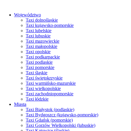
Przejdź
do
Województwo
treści
Taxi dolnośląskie
Taxi kujawsko-pomorskie
Taxi lubelskie
Taxi lubuskie
Taxi mazowieckie
Taxi małopolskie
Taxi opolskie
Taxi podkarpackie
Taxi podlaskie
Taxi pomorskie
Taxi śląskie
Taxi świętokrzyskie
Taxi warmińsko-mazurskie
Taxi wielkopolskie
Taxi zachodniopomorskie
Taxi łódzkie
Miasta
Taxi Białystok (podlaskie)
Taxi Bydgoszcz (kujawsko-pomorskie)
Taxi Gdańsk (pomorskie)
Taxi Gorzów Wielkopolski (lubuskie)
Taxi Katowice (śląskie)