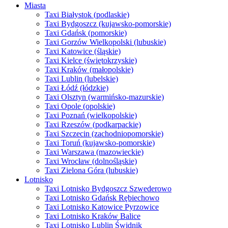
Miasta
Taxi Białystok (podlaskie)
Taxi Bydgoszcz (kujawsko-pomorskie)
Taxi Gdańsk (pomorskie)
Taxi Gorzów Wielkopolski (lubuskie)
Taxi Katowice (śląskie)
Taxi Kielce (świętokrzyskie)
Taxi Kraków (małopolskie)
Taxi Lublin (lubelskie)
Taxi Łódź (łódzkie)
Taxi Olsztyn (warmińsko-mazurskie)
Taxi Opole (opolskie)
Taxi Poznań (wielkopolskie)
Taxi Rzeszów (podkarpackie)
Taxi Szczecin (zachodniopomorskie)
Taxi Toruń (kujawsko-pomorskie)
Taxi Warszawa (mazowieckie)
Taxi Wrocław (dolnośląskie)
Taxi Zielona Góra (lubuskie)
Lotnisko
Taxi Lotnisko Bydgoszcz Szwederowo
Taxi Lotnisko Gdańsk Rębiechowo
Taxi Lotnisko Katowice Pyrzowice
Taxi Lotnisko Kraków Balice
Taxi Lotnisko Lublin Świdnik