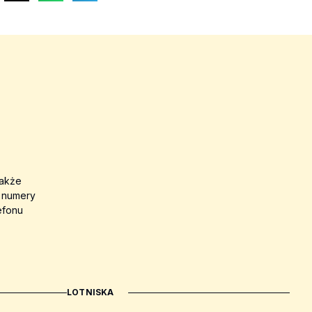
także
a numery
efonu
LOTNISKA