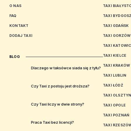
O NAS
TAXI BIAŁYST
FAQ
TAXI BYDGOS
KONTAKT
TAXI GDAŃSK
DODAJ TAXI
TAXI GORZÓW
TAXI KATOWI
TAXI KIELCE
BLOG
TAXI KRAKÓW
Dlaczego w taksówce siada się z tyłu?
TAXI LUBLIN
TAXI ŁÓDŹ
Czy Taxi z postoju jest droższa?
TAXI OLSZTY
Czy Taxi liczy w dwie strony?
TAXI OPOLE
TAXI POZNAŃ
Praca Taxi bez licencji?
TAXI RZESZÓ