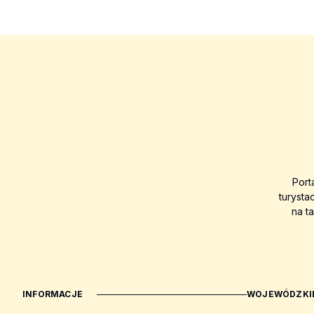
Port
turysta
na t
INFORMACJE
WOJEWÓDZKIE