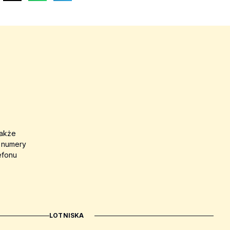
także
a numery
efonu
LOTNISKA