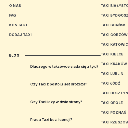
O NAS
TAXI BIAŁYST
FAQ
TAXI BYDGOS
KONTAKT
TAXI GDAŃSK
DODAJ TAXI
TAXI GORZÓW
TAXI KATOWI
TAXI KIELCE
BLOG
TAXI KRAKÓW
Dlaczego w taksówce siada się z tyłu?
TAXI LUBLIN
TAXI ŁÓDŹ
Czy Taxi z postoju jest droższa?
TAXI OLSZTY
Czy Taxi liczy w dwie strony?
TAXI OPOLE
TAXI POZNAŃ
Praca Taxi bez licencji?
TAXI RZESZÓ