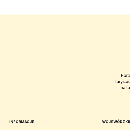
Port
turysta
na t
INFORMACJE
WOJEWÓDZKIE