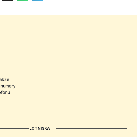
także
a numery
efonu
LOTNISKA