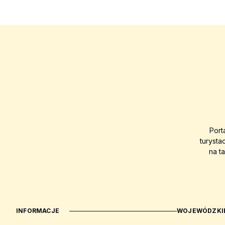
Port
turysta
na t
INFORMACJE
WOJEWÓDZKIE