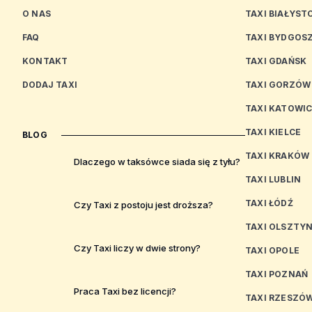
O NAS
TAXI BIAŁYST
FAQ
TAXI BYDGOS
KONTAKT
TAXI GDAŃSK
DODAJ TAXI
TAXI GORZÓW
TAXI KATOWI
TAXI KIELCE
BLOG
TAXI KRAKÓW
Dlaczego w taksówce siada się z tyłu?
TAXI LUBLIN
TAXI ŁÓDŹ
Czy Taxi z postoju jest droższa?
TAXI OLSZTY
Czy Taxi liczy w dwie strony?
TAXI OPOLE
TAXI POZNAŃ
Praca Taxi bez licencji?
TAXI RZESZÓ