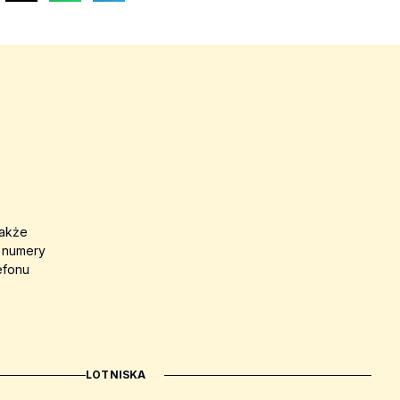
także
a numery
efonu
LOTNISKA