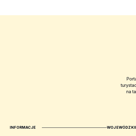
Port
turysta
na t
INFORMACJE
WOJEWÓDZKIE