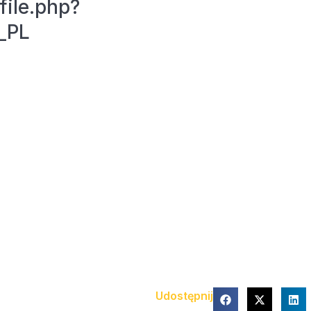
file.php?
_PL
Udostępnij