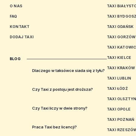
O NAS
TAXI BIAŁYST
FAQ
TAXI BYDGOS
KONTAKT
TAXI GDAŃSK
DODAJ TAXI
TAXI GORZÓW
TAXI KATOWI
TAXI KIELCE
BLOG
TAXI KRAKÓW
Dlaczego w taksówce siada się z tyłu?
TAXI LUBLIN
TAXI ŁÓDŹ
Czy Taxi z postoju jest droższa?
TAXI OLSZTY
Czy Taxi liczy w dwie strony?
TAXI OPOLE
TAXI POZNAŃ
Praca Taxi bez licencji?
TAXI RZESZÓ