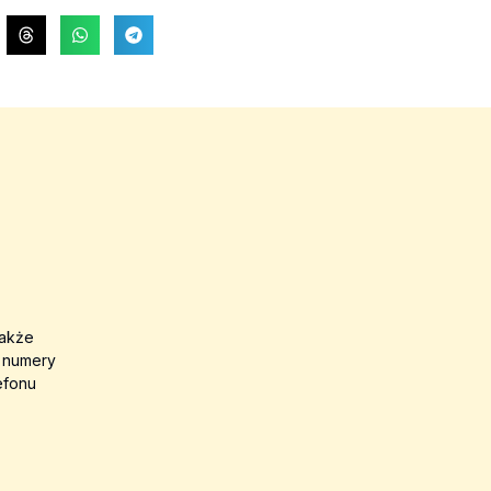
także
a numery
efonu