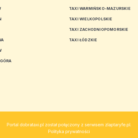
W
TAXI WARMIŃSKO-MAZURSKIE
N
TAXI WIELKOPOLSKIE
TAXI ZACHODNIOPOMORSKIE
WA
TAXI ŁÓDZKIE
W
 GÓRA
Portal
dobrataxi.pl
został połączony z serwisem
zlaptaryfe.pl
.
Polityka prywatności