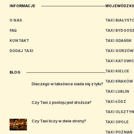
INFORMACJE
WOJEWÓDZKIE
O NAS
TAXI BIAŁYST
FAQ
TAXI BYDGOS
KONTAKT
TAXI GDAŃSK
DODAJ TAXI
TAXI GORZÓW
TAXI KATOWI
TAXI KIELCE
BLOG
TAXI KRAKÓW
Dlaczego w taksówce siada się z tyłu?
TAXI LUBLIN
TAXI ŁÓDŹ
Czy Taxi z postoju jest droższa?
TAXI OLSZTY
Czy Taxi liczy w dwie strony?
TAXI OPOLE
TAXI POZNAŃ