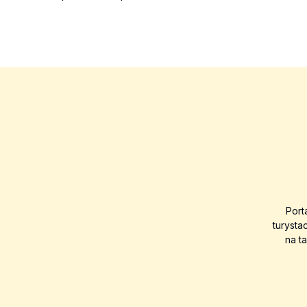
Port
turysta
na t