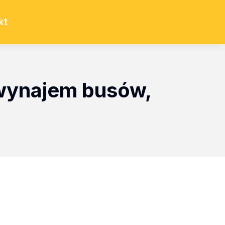
kt
 wynajem busów,