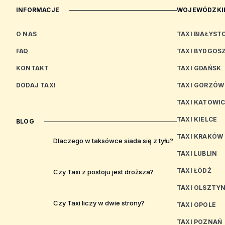
INFORMACJE
WOJEWÓDZKIE
O NAS
TAXI BIAŁYST
FAQ
TAXI BYDGOS
KONTAKT
TAXI GDAŃSK
DODAJ TAXI
TAXI GORZÓW
TAXI KATOWI
TAXI KIELCE
BLOG
TAXI KRAKÓW
Dlaczego w taksówce siada się z tyłu?
TAXI LUBLIN
TAXI ŁÓDŹ
Czy Taxi z postoju jest droższa?
TAXI OLSZTY
Czy Taxi liczy w dwie strony?
TAXI OPOLE
TAXI POZNAŃ