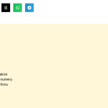
także
a numery
efonu