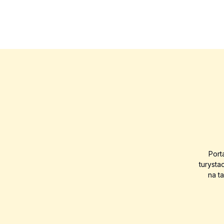
Port
turysta
na t