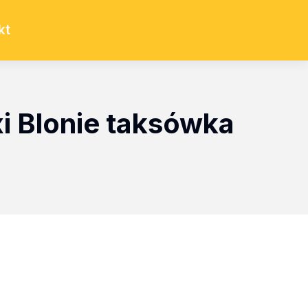
kt
i Blonie taksówka