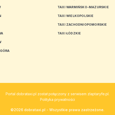
W
TAXI WARMIŃSKO-MAZURSKIE
N
TAXI WIELKOPOLSKIE
TAXI ZACHODNIOPOMORSKIE
WA
TAXI ŁÓDZKIE
W
 GÓRA
Portal
dobrataxi.pl
został połączony z serwisem
zlaptaryfe.pl
.
Polityka prywatności
©2026 dobrataxi.pl - Wszystkie prawa zastrzeżone.