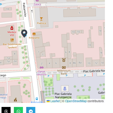
Leaflet
|
©
OpenStreetMap
contributors