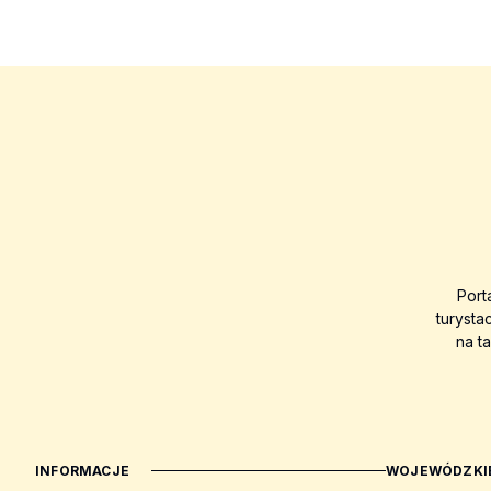
Port
turysta
na t
INFORMACJE
WOJEWÓDZKIE