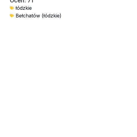
Ocen: 71
łódzkie
Bełchatów (łódzkie)