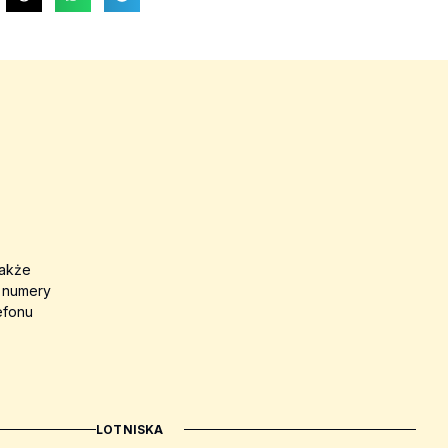
także
a numery
efonu
LOTNISKA