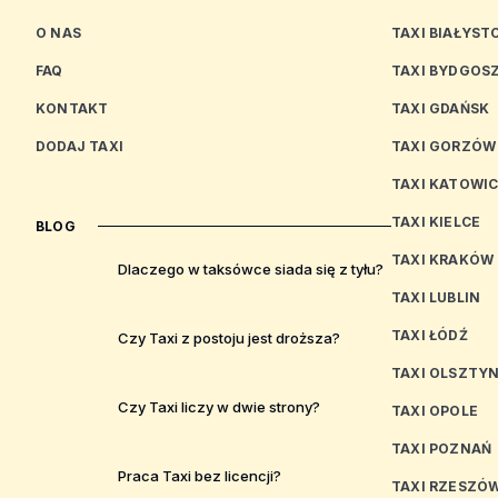
O NAS
TAXI BIAŁYST
FAQ
TAXI BYDGOS
KONTAKT
TAXI GDAŃSK
DODAJ TAXI
TAXI GORZÓW
TAXI KATOWI
TAXI KIELCE
BLOG
TAXI KRAKÓW
Dlaczego w taksówce siada się z tyłu?
TAXI LUBLIN
TAXI ŁÓDŹ
Czy Taxi z postoju jest droższa?
TAXI OLSZTY
Czy Taxi liczy w dwie strony?
TAXI OPOLE
TAXI POZNAŃ
Praca Taxi bez licencji?
TAXI RZESZÓ