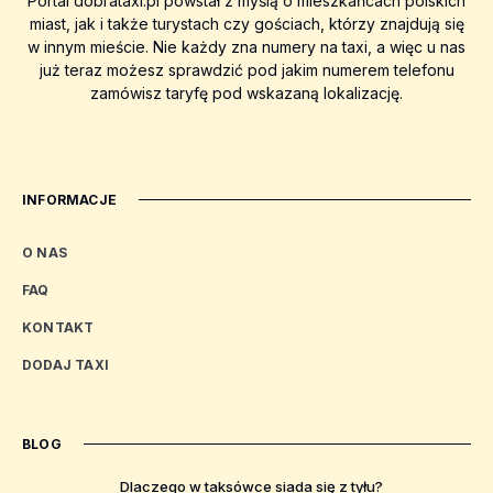
Portal dobrataxi.pl powstał z myślą o mieszkańcach polskich
miast, jak i także turystach czy gościach, którzy znajdują się
w innym mieście. Nie każdy zna numery na taxi, a więc u nas
już teraz możesz sprawdzić pod jakim numerem telefonu
zamówisz taryfę pod wskazaną lokalizację.
INFORMACJE
O NAS
FAQ
KONTAKT
DODAJ TAXI
BLOG
Dlaczego w taksówce siada się z tyłu?