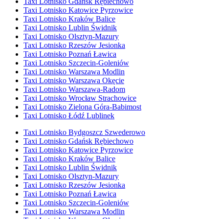
Taxi Lotnisko Gdańsk Rębiechowo
Taxi Lotnisko Katowice Pyrzowice
Taxi Lotnisko Kraków Balice
Taxi Lotnisko Lublin Świdnik
Taxi Lotnisko Olsztyn-Mazury
Taxi Lotnisko Rzeszów Jesionka
Taxi Lotnisko Poznań Ławica
Taxi Lotnisko Szczecin-Goleniów
Taxi Lotnisko Warszawa Modlin
Taxi Lotnisko Warszawa Okęcie
Taxi Lotnisko Warszawa-Radom
Taxi Lotnisko Wrocław Strachowice
Taxi Lotnisko Zielona Góra-Babimost
Taxi Lotnisko Łódź Lublinek
Taxi Lotnisko Bydgoszcz Szwederowo
Taxi Lotnisko Gdańsk Rębiechowo
Taxi Lotnisko Katowice Pyrzowice
Taxi Lotnisko Kraków Balice
Taxi Lotnisko Lublin Świdnik
Taxi Lotnisko Olsztyn-Mazury
Taxi Lotnisko Rzeszów Jesionka
Taxi Lotnisko Poznań Ławica
Taxi Lotnisko Szczecin-Goleniów
Taxi Lotnisko Warszawa Modlin