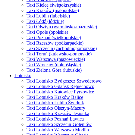
Taxi Kielce (świętokrzyskie)
Taxi Kraków (małopolskie)
Taxi Lublin (lubelskie)
Taxi Łódź (łódzkie)
Taxi Olsztyn (warmińsko-mazurskie)
Taxi Opole (opolskie)
Taxi Poznań (wielkopolskie)
Taxi Rzeszów (podkarpackie)
Taxi Szczecin (zachodniopomorskie)
Taxi Toruń (kujawsko-pomorskie)
Taxi Warszawa (mazowieckie)
Taxi Wrocław (dolnośląskie)
Taxi Zielona Góra (lubuskie)
Lotnisko
Taxi Lotnisko Bydgoszcz Szwederowo
Taxi Lotnisko Gdańsk Rębiechowo
Taxi Lotnisko Katowice Pyrzowice
Taxi Lotnisko Kraków Balice
Taxi Lotnisko Lublin Świdnik
Taxi Lotnisko Olsztyn-Mazury
Taxi Lotnisko Rzeszów Jesionka
Taxi Lotnisko Poznań Ławica
Taxi Lotnisko Szczecin-Goleniów
Taxi Lotnisko Warszawa Modlin