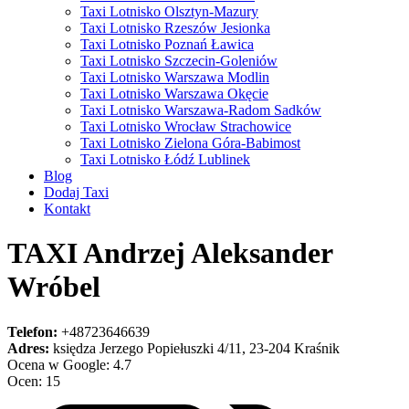
Taxi Lotnisko Olsztyn-Mazury
Taxi Lotnisko Rzeszów Jesionka
Taxi Lotnisko Poznań Ławica
Taxi Lotnisko Szczecin-Goleniów
Taxi Lotnisko Warszawa Modlin
Taxi Lotnisko Warszawa Okęcie
Taxi Lotnisko Warszawa-Radom Sadków
Taxi Lotnisko Wrocław Strachowice
Taxi Lotnisko Zielona Góra-Babimost
Taxi Lotnisko Łódź Lublinek
Blog
Dodaj Taxi
Kontakt
TAXI Andrzej Aleksander
Wróbel
Telefon:
+48723646639
Adres:
księdza Jerzego Popiełuszki 4/11, 23-204 Kraśnik
Ocena w Google: 4.7
Ocen: 15