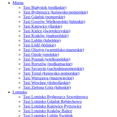
Miasta
Taxi Białystok (podlaskie)
Taxi Bydgoszcz (kujawsko-pomorskie)
Taxi Gdańsk (pomorskie)
Taxi Gorzów Wielkopolski (lubuskie)
Taxi Katowice (śląskie)
Taxi Kielce (świętokrzyskie)
Taxi Kraków (małopolskie)
Taxi Lublin (lubelskie)
Taxi Łódź (łódzkie)
Taxi Olsztyn (warmińsko-mazurskie)
Taxi Opole (opolskie)
Taxi Poznań (wielkopolskie)
Taxi Rzeszów (podkarpackie)
Taxi Szczecin (zachodniopomorskie)
Taxi Toruń (kujawsko-pomorskie)
Taxi Warszawa (mazowieckie)
Taxi Wrocław (dolnośląskie)
Taxi Zielona Góra (lubuskie)
Lotnisko
Taxi Lotnisko Bydgoszcz Szwederowo
Taxi Lotnisko Gdańsk Rębiechowo
Taxi Lotnisko Katowice Pyrzowice
Taxi Lotnisko Kraków Balice
Taxi Lotnisko Lublin Świdnik