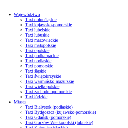
Przejdź
do
Województwo
treści
Taxi dolnośląskie
Taxi kujawsko-pomorskie
Taxi lubelskie
Taxi lubuskie
Taxi mazowieckie
Taxi małopolskie
Taxi opolskie
Taxi podkarpackie
Taxi podlaskie
Taxi pomorskie
Taxi śląskie
Taxi świętokrzyskie
Taxi warmińsko-mazurskie
Taxi wielkopolskie
Taxi zachodniopomorskie
Taxi łódzkie
Miasta
Taxi Białystok (podlaskie)
Taxi Bydgoszcz (kujawsko-pomorskie)
Taxi Gdańsk (pomorskie)
Taxi Gorzów Wielkopolski (lubuskie)
Taxi Katowice (śląskie)