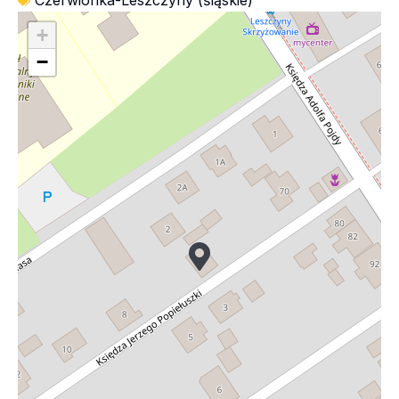
Czerwionka-Leszczyny (śląskie)
+
−