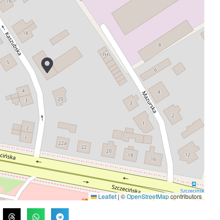
Leaflet
|
©
OpenStreetMap
contributors