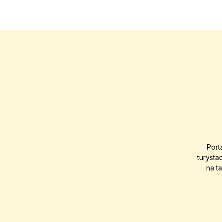
Port
turysta
na t