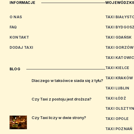
INFORMACJE
WOJEWÓDZKIE
O NAS
TAXI BIAŁYST
FAQ
TAXI BYDGOS
KONTAKT
TAXI GDAŃSK
DODAJ TAXI
TAXI GORZÓW
TAXI KATOWI
TAXI KIELCE
BLOG
TAXI KRAKÓW
Dlaczego w taksówce siada się z tyłu?
TAXI LUBLIN
TAXI ŁÓDŹ
Czy Taxi z postoju jest droższa?
TAXI OLSZTY
Czy Taxi liczy w dwie strony?
TAXI OPOLE
TAXI POZNAŃ