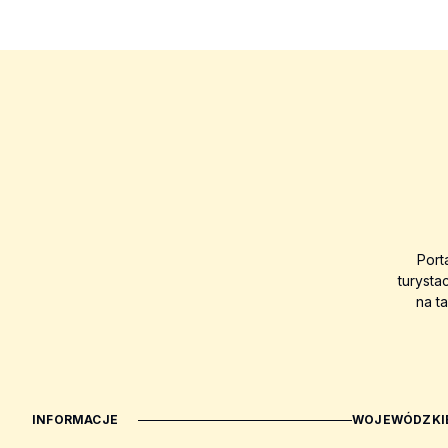
Port
turysta
na t
INFORMACJE
WOJEWÓDZKIE