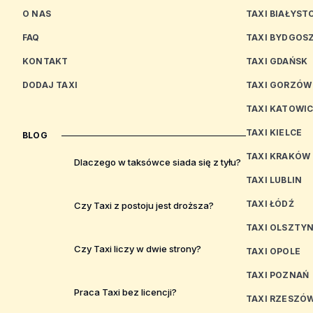
O NAS
TAXI BIAŁYST
FAQ
TAXI BYDGOS
KONTAKT
TAXI GDAŃSK
DODAJ TAXI
TAXI GORZÓW
TAXI KATOWI
TAXI KIELCE
BLOG
TAXI KRAKÓW
Dlaczego w taksówce siada się z tyłu?
TAXI LUBLIN
TAXI ŁÓDŹ
Czy Taxi z postoju jest droższa?
TAXI OLSZTY
Czy Taxi liczy w dwie strony?
TAXI OPOLE
TAXI POZNAŃ
Praca Taxi bez licencji?
TAXI RZESZÓ