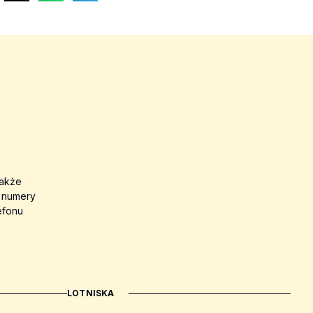
także
a numery
efonu
LOTNISKA