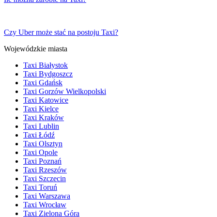
Czy Uber może stać na postoju Taxi?
Wojewódzkie miasta
Taxi Białystok
Taxi Bydgoszcz
Taxi Gdańsk
Taxi Gorzów Wielkopolski
Taxi Katowice
Taxi Kielce
Taxi Kraków
Taxi Lublin
Taxi Łódź
Taxi Olsztyn
Taxi Opole
Taxi Poznań
Taxi Rzeszów
Taxi Szczecin
Taxi Toruń
Taxi Warszawa
Taxi Wrocław
Taxi Zielona Góra