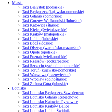
Miasta
Taxi Białystok (podlaskie)
Taxi Bydgoszcz (kujawsko-pomorskie)
Taxi Gdańsk (pomorskie)
Taxi Gorzów Wielkopolski (lubuskie)
Taxi Katowice (śląskie)
Taxi Kielce (świętokrzyskie)
Taxi Kraków (małopolskie)
Taxi Lublin (lubelskie)
Taxi Łódź (łódzkie)
Taxi Olsztyn (warmińsko-mazurskie)
Taxi Opole (opolskie)
Taxi Poznań (wielkopolskie)
Taxi Rzeszów (podkarpackie)
Taxi Szczecin (zachodniopomorskie)
Taxi Toruń (kujawsko-pomorskie)
Taxi Warszawa (mazowieckie)
Taxi Wrocław (dolnośląskie)
Taxi Zielona Góra (lubuskie)
Lotnisko
Taxi Lotnisko Bydgoszcz Szwederowo
Taxi Lotnisko Gdańsk Rębiechowo
Taxi Lotnisko Katowice Pyrzowice
Taxi Lotnisko Kraków Balice
Taxi Lotnisko Lublin Świdnik