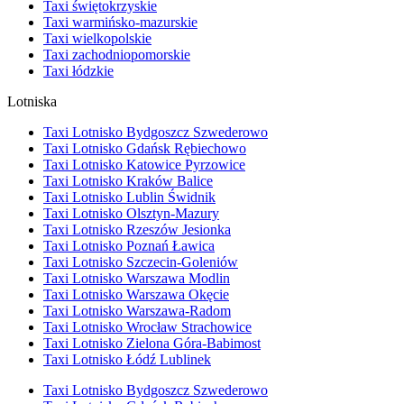
Taxi świętokrzyskie
Taxi warmińsko-mazurskie
Taxi wielkopolskie
Taxi zachodniopomorskie
Taxi łódzkie
Lotniska
Taxi Lotnisko Bydgoszcz Szwederowo
Taxi Lotnisko Gdańsk Rębiechowo
Taxi Lotnisko Katowice Pyrzowice
Taxi Lotnisko Kraków Balice
Taxi Lotnisko Lublin Świdnik
Taxi Lotnisko Olsztyn-Mazury
Taxi Lotnisko Rzeszów Jesionka
Taxi Lotnisko Poznań Ławica
Taxi Lotnisko Szczecin-Goleniów
Taxi Lotnisko Warszawa Modlin
Taxi Lotnisko Warszawa Okęcie
Taxi Lotnisko Warszawa-Radom
Taxi Lotnisko Wrocław Strachowice
Taxi Lotnisko Zielona Góra-Babimost
Taxi Lotnisko Łódź Lublinek
Taxi Lotnisko Bydgoszcz Szwederowo