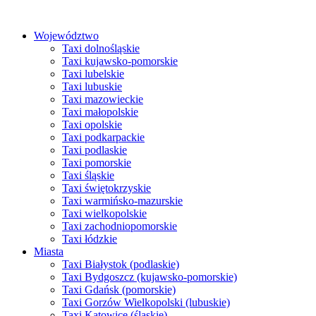
Przejdź
do
Województwo
treści
Taxi dolnośląskie
Taxi kujawsko-pomorskie
Taxi lubelskie
Taxi lubuskie
Taxi mazowieckie
Taxi małopolskie
Taxi opolskie
Taxi podkarpackie
Taxi podlaskie
Taxi pomorskie
Taxi śląskie
Taxi świętokrzyskie
Taxi warmińsko-mazurskie
Taxi wielkopolskie
Taxi zachodniopomorskie
Taxi łódzkie
Miasta
Taxi Białystok (podlaskie)
Taxi Bydgoszcz (kujawsko-pomorskie)
Taxi Gdańsk (pomorskie)
Taxi Gorzów Wielkopolski (lubuskie)
Taxi Katowice (śląskie)