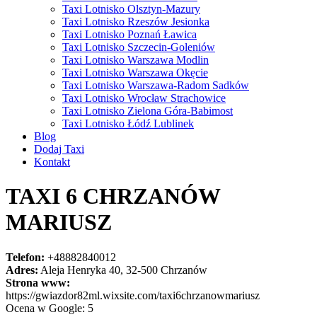
Taxi Lotnisko Olsztyn-Mazury
Taxi Lotnisko Rzeszów Jesionka
Taxi Lotnisko Poznań Ławica
Taxi Lotnisko Szczecin-Goleniów
Taxi Lotnisko Warszawa Modlin
Taxi Lotnisko Warszawa Okęcie
Taxi Lotnisko Warszawa-Radom Sadków
Taxi Lotnisko Wrocław Strachowice
Taxi Lotnisko Zielona Góra-Babimost
Taxi Lotnisko Łódź Lublinek
Blog
Dodaj Taxi
Kontakt
TAXI 6 CHRZANÓW
MARIUSZ
Telefon:
+48882840012
Adres:
Aleja Henryka 40, 32-500 Chrzanów
Strona www:
https://gwiazdor82ml.wixsite.com/taxi6chrzanowmariusz
Ocena w Google: 5