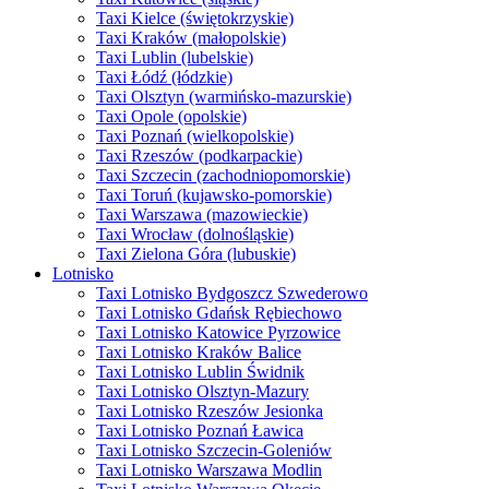
Taxi Kielce (świętokrzyskie)
Taxi Kraków (małopolskie)
Taxi Lublin (lubelskie)
Taxi Łódź (łódzkie)
Taxi Olsztyn (warmińsko-mazurskie)
Taxi Opole (opolskie)
Taxi Poznań (wielkopolskie)
Taxi Rzeszów (podkarpackie)
Taxi Szczecin (zachodniopomorskie)
Taxi Toruń (kujawsko-pomorskie)
Taxi Warszawa (mazowieckie)
Taxi Wrocław (dolnośląskie)
Taxi Zielona Góra (lubuskie)
Lotnisko
Taxi Lotnisko Bydgoszcz Szwederowo
Taxi Lotnisko Gdańsk Rębiechowo
Taxi Lotnisko Katowice Pyrzowice
Taxi Lotnisko Kraków Balice
Taxi Lotnisko Lublin Świdnik
Taxi Lotnisko Olsztyn-Mazury
Taxi Lotnisko Rzeszów Jesionka
Taxi Lotnisko Poznań Ławica
Taxi Lotnisko Szczecin-Goleniów
Taxi Lotnisko Warszawa Modlin