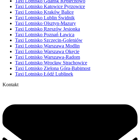
Taxi Lotnisko Gdańsk Rębiechowo
Taxi Lotnisko Katowice Pyrzowice
Taxi Lotnisko Kraków Balice
Taxi Lotnisko Lublin Świdnik
Taxi Lotnisko Olsztyn-Mazury
Taxi Lotnisko Rzeszów Jesionka
Taxi Lotnisko Poznań Ławica
Taxi Lotnisko Szczecin-Goleniów
Taxi Lotnisko Warszawa Modlin
Taxi Lotnisko Warszawa Okęcie
Taxi Lotnisko Warszawa-Radom
Taxi Lotnisko Wrocław Strachowice
Taxi Lotnisko Zielona Góra-Babimost
Taxi Lotnisko Łódź Lublinek
Kontakt