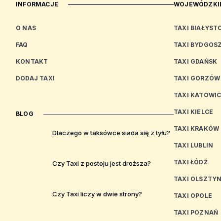
INFORMACJE
WOJEWÓDZKIE
O NAS
TAXI BIAŁYST
FAQ
TAXI BYDGOS
KONTAKT
TAXI GDAŃSK
DODAJ TAXI
TAXI GORZÓW
TAXI KATOWI
TAXI KIELCE
BLOG
TAXI KRAKÓW
Dlaczego w taksówce siada się z tyłu?
TAXI LUBLIN
TAXI ŁÓDŹ
Czy Taxi z postoju jest droższa?
TAXI OLSZTY
Czy Taxi liczy w dwie strony?
TAXI OPOLE
TAXI POZNAŃ