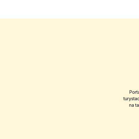
Port
turysta
na t