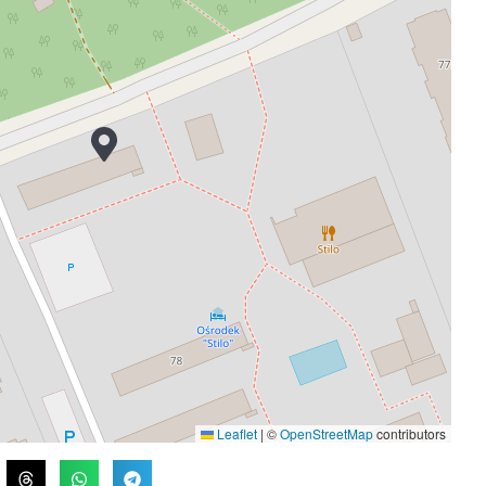
Leaflet
|
©
OpenStreetMap
contributors