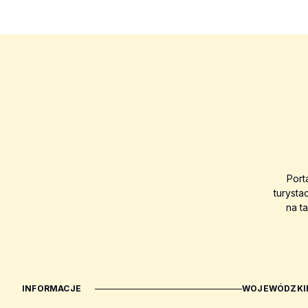
Port
turysta
na t
INFORMACJE
WOJEWÓDZKIE