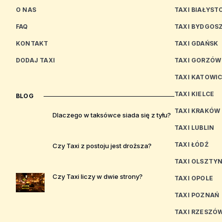
O NAS
TAXI BIAŁYST
FAQ
TAXI BYDGOS
KONTAKT
TAXI GDAŃSK
DODAJ TAXI
TAXI GORZÓW
TAXI KATOWI
TAXI KIELCE
BLOG
TAXI KRAKÓW
Dlaczego w taksówce siada się z tyłu?
TAXI LUBLIN
TAXI ŁÓDŹ
Czy Taxi z postoju jest droższa?
TAXI OLSZTY
Czy Taxi liczy w dwie strony?
TAXI OPOLE
TAXI POZNAŃ
TAXI RZESZÓ