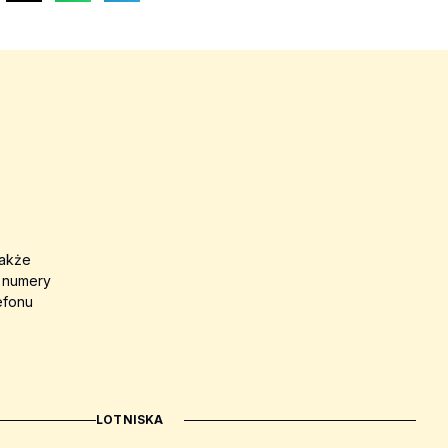
także
a numery
efonu
LOTNISKA