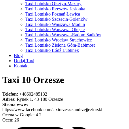
Taxi Lotnisko Olsztyn-Mazury
Taxi Lotnisko Rzeszów Jesionka
Taxi Lotnisko Poznań Ławica
Taxi Lotnisko Szczecin-Goleniów
Taxi Lotnisko Warszawa Modlin
Taxi Lotnisko Warszawa Okęcie
Taxi Lotnisko Warszawa-Radom Sadków
Taxi Lotnisko Wrocław Strachowice
Taxi Lotnisko Zielona Góra-Babimost
Taxi Lotnisko Łódź Lublinek
Blog
Dodaj Taxi
Kontakt
Taxi 10 Orzesze
Telefon:
+48602485132
Adres:
Rynek 1, 43-180 Orzesze
Strona www:
https://www.facebook.com/taxiorzesze.andrzejjeziorski
Ocena w Google: 4.2
Ocen: 26