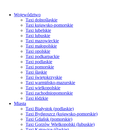
Przejdź
do
Województwo
treści
Taxi dolnośląskie
Taxi kujawsko-pomorskie
Taxi lubelskie
Taxi lubuskie
Taxi mazowieckie
Taxi małopolskie
Taxi opolskie
Taxi podkarpackie
Taxi podlaskie
Taxi pomorskie
Taxi śląskie
Taxi świętokrzyskie
Taxi warmińsko-mazurskie
Taxi wielkopolskie
Taxi zachodniopomorskie
Taxi łódzkie
Miasta
Taxi Białystok (podlaskie)
Taxi Bydgoszcz (kujawsko-pomorskie)
Taxi Gdańsk (pomorskie)
Taxi Gorzów Wielkopolski (lubuskie)
Taxi Katowice (śląskie)