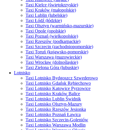
Taxi Kielce (świętokrzyskie)
Taxi Kraków (małopolskie)
Taxi Lublin (lubelskie)
Taxi Łódź (łódzkie)
Taxi Olsztyn (warmińsko-mazurskie)
Taxi Opole (opolskie)
Taxi Poznań (wielkopolskie)
Taxi Rzeszów (podkarpackie)
Taxi Szczecin (zachodniopomorskie)
Taxi Toruń (kujawsko-pomorskie)
Taxi Warszawa (mazowieckie)
Taxi Wrocław (dolnośląskie)
Taxi Zielona Góra (lubuskie)
Lotnisko
Taxi Lotnisko Bydgoszcz Szwederowo
Taxi Lotnisko Gdańsk Rębiechowo
Taxi Lotnisko Katowice Pyrzowice
Taxi Lotnisko Kraków Balice
Taxi Lotnisko Lublin Świdnik
Taxi Lotnisko Olsztyn-Mazury
Taxi Lotnisko Rzeszów Jesionka
Taxi Lotnisko Poznań Ławica
Taxi Lotnisko Szczecin-Goleniów
Taxi Lotnisko Warszawa Modlin