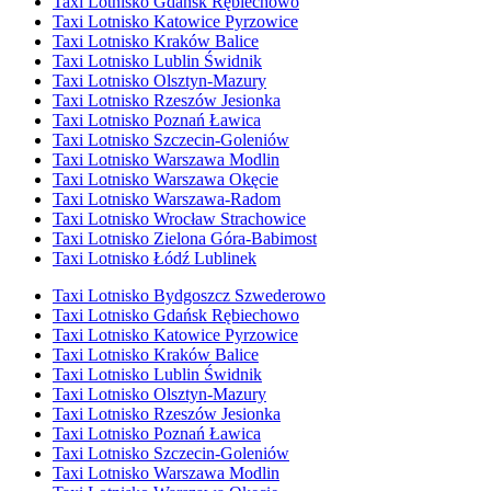
Taxi Lotnisko Gdańsk Rębiechowo
Taxi Lotnisko Katowice Pyrzowice
Taxi Lotnisko Kraków Balice
Taxi Lotnisko Lublin Świdnik
Taxi Lotnisko Olsztyn-Mazury
Taxi Lotnisko Rzeszów Jesionka
Taxi Lotnisko Poznań Ławica
Taxi Lotnisko Szczecin-Goleniów
Taxi Lotnisko Warszawa Modlin
Taxi Lotnisko Warszawa Okęcie
Taxi Lotnisko Warszawa-Radom
Taxi Lotnisko Wrocław Strachowice
Taxi Lotnisko Zielona Góra-Babimost
Taxi Lotnisko Łódź Lublinek
Taxi Lotnisko Bydgoszcz Szwederowo
Taxi Lotnisko Gdańsk Rębiechowo
Taxi Lotnisko Katowice Pyrzowice
Taxi Lotnisko Kraków Balice
Taxi Lotnisko Lublin Świdnik
Taxi Lotnisko Olsztyn-Mazury
Taxi Lotnisko Rzeszów Jesionka
Taxi Lotnisko Poznań Ławica
Taxi Lotnisko Szczecin-Goleniów
Taxi Lotnisko Warszawa Modlin