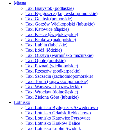
Miasta
Taxi Białystok (podlaskie)
Taxi Bydgoszcz (kujawsko-pomorskie)
Taxi Gdańsk (pomorskie)
Taxi Gorzów Wielkopolski (lubuskie)
Taxi Katowice (śląskie)
Taxi Kielce (świętokrzyskie)
Taxi Kraków (małopolskie)
Taxi Lublin (lubelskie)
Taxi Łódź (łódzkie)
Taxi Olsztyn (warmińsko-mazurskie)
Taxi Opole (opolskie)
Taxi Poznań (wielkopolskie)
Taxi Rzeszów (podkarpackie)
Taxi Szczecin (zachodniopomorskie)
Taxi Toruń (kujawsko-pomorskie)
Taxi Warszawa (mazowieckie)
Taxi Wrocław (dolnośląskie)
Taxi Zielona Góra (lubuskie)
Lotnisko
Taxi Lotnisko Bydgoszcz Szwederowo
Taxi Lotnisko Gdańsk Rębiechowo
Taxi Lotnisko Katowice Pyrzowice
Taxi Lotnisko Kraków Balice
Taxi Lotnisko Lublin Świdnik