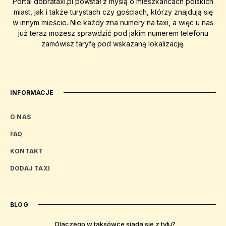
Portal dobrataxi.pl powstał z myślą o mieszkańcach polskich
miast, jak i także turystach czy gościach, którzy znajdują się
w innym mieście. Nie każdy zna numery na taxi, a więc u nas
już teraz możesz sprawdzić pod jakim numerem telefonu
zamówisz taryfę pod wskazaną lokalizację.
INFORMACJE
O NAS
FAQ
KONTAKT
DODAJ TAXI
BLOG
Dlaczego w taksówce siada się z tyłu?