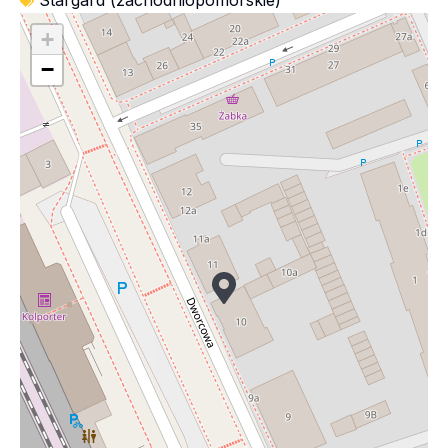
Stargard (zachodniopomorskie)
+
−