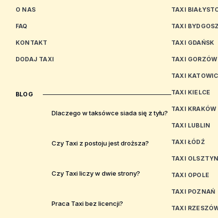
O NAS
TAXI BIAŁYST
FAQ
TAXI BYDGOS
KONTAKT
TAXI GDAŃSK
DODAJ TAXI
TAXI GORZÓW
TAXI KATOWI
TAXI KIELCE
BLOG
TAXI KRAKÓW
Dlaczego w taksówce siada się z tyłu?
TAXI LUBLIN
TAXI ŁÓDŹ
Czy Taxi z postoju jest droższa?
TAXI OLSZTY
Czy Taxi liczy w dwie strony?
TAXI OPOLE
TAXI POZNAŃ
Praca Taxi bez licencji?
TAXI RZESZÓ