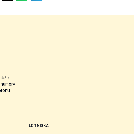
także
a numery
efonu
LOTNISKA