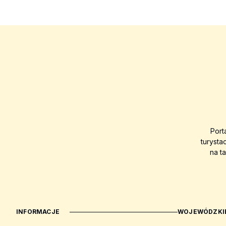
Port
turysta
na t
INFORMACJE
WOJEWÓDZKIE