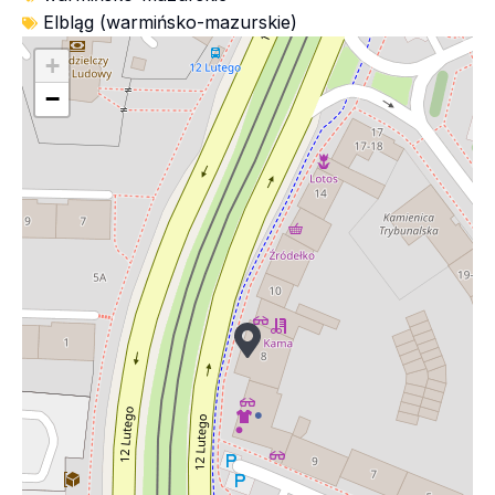
Elbląg (warmińsko-mazurskie)
+
−