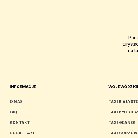
Port
turysta
na t
INFORMACJE
WOJEWÓDZKIE
O NAS
TAXI BIAŁYST
FAQ
TAXI BYDGOS
KONTAKT
TAXI GDAŃSK
DODAJ TAXI
TAXI GORZÓW