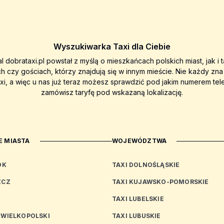
Wyszukiwarka Taxi dla Ciebie
al dobrataxi.pl powstał z myślą o mieszkańcach polskich miast, jak i 
ch czy gościach, którzy znajdują się w innym mieście. Nie każdy zn
axi, a więc u nas już teraz możesz sprawdzić pod jakim numerem tel
zamówisz taryfę pod wskazaną lokalizację.
 MIASTA
WOJEWÓDZTWA
OK
TAXI DOLNOŚLĄSKIE
ZCZ
TAXI KUJAWSKO-POMORSKIE
TAXI LUBELSKIE
 WIELKOPOLSKI
TAXI LUBUSKIE