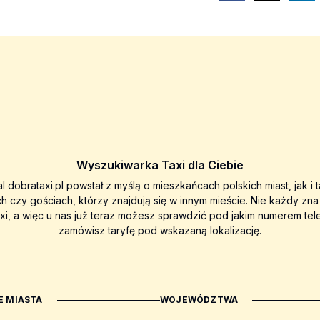
Wyszukiwarka Taxi dla Ciebie
al dobrataxi.pl powstał z myślą o mieszkańcach polskich miast, jak i 
ch czy gościach, którzy znajdują się w innym mieście. Nie każdy zn
axi, a więc u nas już teraz możesz sprawdzić pod jakim numerem tel
zamówisz taryfę pod wskazaną lokalizację.
 MIASTA
WOJEWÓDZTWA