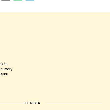
także
a numery
efonu
LOTNISKA