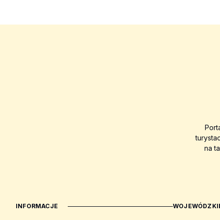
Port
turysta
na t
INFORMACJE
WOJEWÓDZKIE