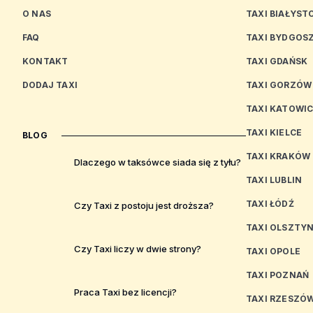
O NAS
TAXI BIAŁYST
FAQ
TAXI BYDGOS
KONTAKT
TAXI GDAŃSK
DODAJ TAXI
TAXI GORZÓW
TAXI KATOWI
TAXI KIELCE
BLOG
TAXI KRAKÓW
Dlaczego w taksówce siada się z tyłu?
TAXI LUBLIN
TAXI ŁÓDŹ
Czy Taxi z postoju jest droższa?
TAXI OLSZTY
Czy Taxi liczy w dwie strony?
TAXI OPOLE
TAXI POZNAŃ
Praca Taxi bez licencji?
TAXI RZESZÓ