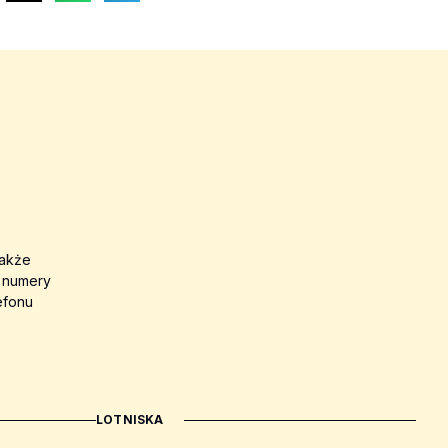
także
a numery
efonu
LOTNISKA