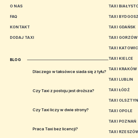
O NAS
TAXI BIAŁYST
FAQ
TAXI BYDGOS
KONTAKT
TAXI GDAŃSK
DODAJ TAXI
TAXI GORZÓW
TAXI KATOWI
TAXI KIELCE
BLOG
TAXI KRAKÓW
Dlaczego w taksówce siada się z tyłu?
TAXI LUBLIN
TAXI ŁÓDŹ
Czy Taxi z postoju jest droższa?
TAXI OLSZTY
Czy Taxi liczy w dwie strony?
TAXI OPOLE
TAXI POZNAŃ
Praca Taxi bez licencji?
TAXI RZESZÓ