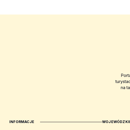
Port
turysta
na t
INFORMACJE
WOJEWÓDZKIE