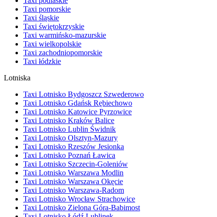
Taxi podlaskie
Taxi pomorskie
Taxi śląskie
Taxi świętokrzyskie
Taxi warmińsko-mazurskie
Taxi wielkopolskie
Taxi zachodniopomorskie
Taxi łódzkie
Lotniska
Taxi Lotnisko Bydgoszcz Szwederowo
Taxi Lotnisko Gdańsk Rębiechowo
Taxi Lotnisko Katowice Pyrzowice
Taxi Lotnisko Kraków Balice
Taxi Lotnisko Lublin Świdnik
Taxi Lotnisko Olsztyn-Mazury
Taxi Lotnisko Rzeszów Jesionka
Taxi Lotnisko Poznań Ławica
Taxi Lotnisko Szczecin-Goleniów
Taxi Lotnisko Warszawa Modlin
Taxi Lotnisko Warszawa Okęcie
Taxi Lotnisko Warszawa-Radom
Taxi Lotnisko Wrocław Strachowice
Taxi Lotnisko Zielona Góra-Babimost
Taxi Lotnisko Łódź Lublinek