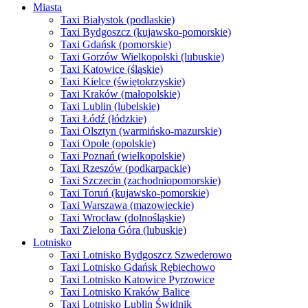
Miasta
Taxi Białystok (podlaskie)
Taxi Bydgoszcz (kujawsko-pomorskie)
Taxi Gdańsk (pomorskie)
Taxi Gorzów Wielkopolski (lubuskie)
Taxi Katowice (śląskie)
Taxi Kielce (świętokrzyskie)
Taxi Kraków (małopolskie)
Taxi Lublin (lubelskie)
Taxi Łódź (łódzkie)
Taxi Olsztyn (warmińsko-mazurskie)
Taxi Opole (opolskie)
Taxi Poznań (wielkopolskie)
Taxi Rzeszów (podkarpackie)
Taxi Szczecin (zachodniopomorskie)
Taxi Toruń (kujawsko-pomorskie)
Taxi Warszawa (mazowieckie)
Taxi Wrocław (dolnośląskie)
Taxi Zielona Góra (lubuskie)
Lotnisko
Taxi Lotnisko Bydgoszcz Szwederowo
Taxi Lotnisko Gdańsk Rębiechowo
Taxi Lotnisko Katowice Pyrzowice
Taxi Lotnisko Kraków Balice
Taxi Lotnisko Lublin Świdnik