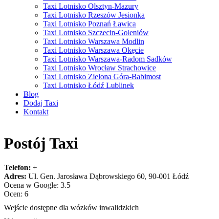
Taxi Lotnisko Olsztyn-Mazury
Taxi Lotnisko Rzeszów Jesionka
Taxi Lotnisko Poznań Ławica
Taxi Lotnisko Szczecin-Goleniów
Taxi Lotnisko Warszawa Modlin
Taxi Lotnisko Warszawa Okęcie
Taxi Lotnisko Warszawa-Radom Sadków
Taxi Lotnisko Wrocław Strachowice
Taxi Lotnisko Zielona Góra-Babimost
Taxi Lotnisko Łódź Lublinek
Blog
Dodaj Taxi
Kontakt
Postój Taxi
Telefon:
+
Adres:
Ul. Gen. Jarosława Dąbrowskiego 60, 90-001 Łódź
Ocena w Google: 3.5
Ocen: 6
Wejście dostępne dla wózków inwalidzkich