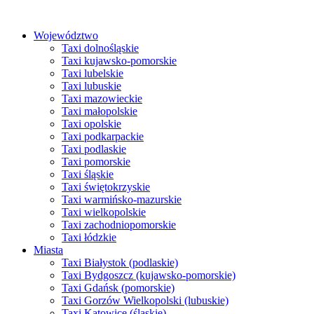
Przejdź
do
Województwo
treści
Taxi dolnośląskie
Taxi kujawsko-pomorskie
Taxi lubelskie
Taxi lubuskie
Taxi mazowieckie
Taxi małopolskie
Taxi opolskie
Taxi podkarpackie
Taxi podlaskie
Taxi pomorskie
Taxi śląskie
Taxi świętokrzyskie
Taxi warmińsko-mazurskie
Taxi wielkopolskie
Taxi zachodniopomorskie
Taxi łódzkie
Miasta
Taxi Białystok (podlaskie)
Taxi Bydgoszcz (kujawsko-pomorskie)
Taxi Gdańsk (pomorskie)
Taxi Gorzów Wielkopolski (lubuskie)
Taxi Katowice (śląskie)