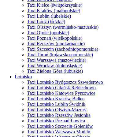
Taxi Kielce (świętokrzyskie)
Taxi Kraków (małopolskie)
Taxi Lublin (lubelskie)
Taxi Łódź (łódzkie)
Taxi Olsztyn (warmińsko-mazurskie)
Taxi Opole (opolskie)
Taxi Poznań (wielkopolskie)
Taxi Rzeszów (podkarpackie)
Taxi Szczecin (zachodniopomorskie)
Taxi Toruń (kujawsko-pomorskie)
Taxi Warszawa (mazowieckie)
Taxi Wrocław (dolnośląskie)
Taxi Zielona Góra (lubuskie)
Lotnisko
Taxi Lotnisko Bydgoszcz Szwederowo
Taxi Lotnisko Gdańsk Rębiechowo
Taxi Lotnisko Katowice Pyrzowice
Taxi Lotnisko Kraków Balice
Taxi Lotnisko Lublin Świdnik
Taxi Lotnisko Olsztyn-Mazury
Taxi Lotnisko Rzeszów Jesionka
Taxi Lotnisko Poznań Ławica
Taxi Lotnisko Szczecin-Goleniów
Taxi Lotnisko Warszawa Modlin