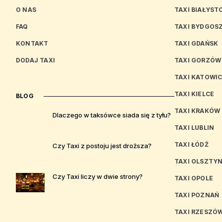
O NAS
TAXI BIAŁYST
FAQ
TAXI BYDGOS
KONTAKT
TAXI GDAŃSK
DODAJ TAXI
TAXI GORZÓW
TAXI KATOWI
TAXI KIELCE
BLOG
TAXI KRAKÓW
Dlaczego w taksówce siada się z tyłu?
TAXI LUBLIN
TAXI ŁÓDŹ
Czy Taxi z postoju jest droższa?
TAXI OLSZTY
Czy Taxi liczy w dwie strony?
TAXI OPOLE
TAXI POZNAŃ
TAXI RZESZÓ