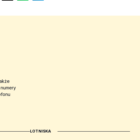
także
a numery
efonu
LOTNISKA