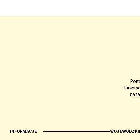
Port
turysta
na t
INFORMACJE
WOJEWÓDZKIE