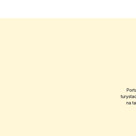
Port
turysta
na t