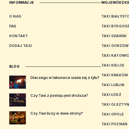
INFORMACJE
WOJEWÓDZKIE
O NAS
TAXI BIAŁYST
FAQ
TAXI BYDGOS
KONTAKT
TAXI GDAŃSK
DODAJ TAXI
TAXI GORZÓW
TAXI KATOWI
TAXI KIELCE
BLOG
TAXI KRAKÓW
Dlaczego w taksówce siada się z tyłu?
TAXI LUBLIN
TAXI ŁÓDŹ
Czy Taxi z postoju jest droższa?
TAXI OLSZTY
Czy Taxi liczy w dwie strony?
TAXI OPOLE
TAXI POZNAŃ