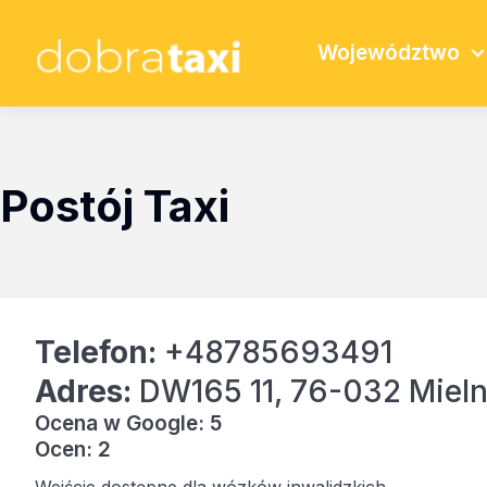
Województwo
Postój Taxi
Telefon:
+48785693491
Adres:
DW165 11, 76-032 Miel
Ocena w Google: 5
Ocen: 2
Wejście dostępne dla wózków inwalidzkich