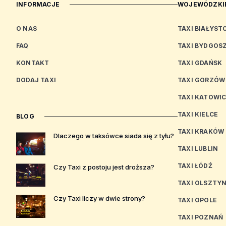
INFORMACJE
WOJEWÓDZKIE
O NAS
TAXI BIAŁYST
FAQ
TAXI BYDGOS
KONTAKT
TAXI GDAŃSK
DODAJ TAXI
TAXI GORZÓW
TAXI KATOWI
TAXI KIELCE
BLOG
TAXI KRAKÓW
Dlaczego w taksówce siada się z tyłu?
TAXI LUBLIN
TAXI ŁÓDŹ
Czy Taxi z postoju jest droższa?
TAXI OLSZTY
Czy Taxi liczy w dwie strony?
TAXI OPOLE
TAXI POZNAŃ