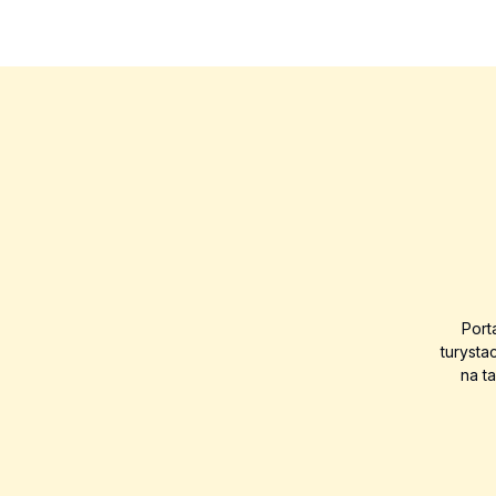
Port
turysta
na t