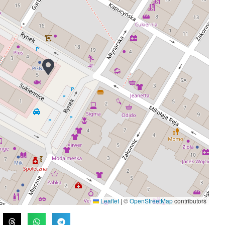
Leaflet
|
©
OpenStreetMap
contributors