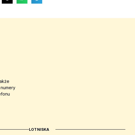
także
a numery
efonu
LOTNISKA