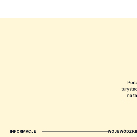
Port
turysta
na t
INFORMACJE
WOJEWÓDZKIE