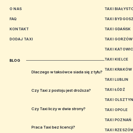
O NAS
TAXI BIAŁYST
FAQ
TAXI BYDGOS
KONTAKT
TAXI GDAŃSK
DODAJ TAXI
TAXI GORZÓW
TAXI KATOWI
TAXI KIELCE
BLOG
TAXI KRAKÓW
Dlaczego w taksówce siada się z tyłu?
TAXI LUBLIN
TAXI ŁÓDŹ
Czy Taxi z postoju jest droższa?
TAXI OLSZTY
Czy Taxi liczy w dwie strony?
TAXI OPOLE
TAXI POZNAŃ
Praca Taxi bez licencji?
TAXI RZESZÓ