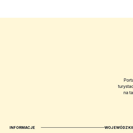
Port
turysta
na t
INFORMACJE
WOJEWÓDZKIE