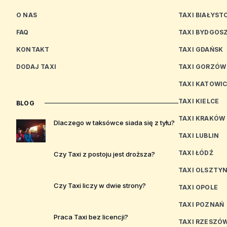
O NAS
TAXI BIAŁYST
FAQ
TAXI BYDGOS
KONTAKT
TAXI GDAŃSK
DODAJ TAXI
TAXI GORZÓW
TAXI KATOWI
TAXI KIELCE
BLOG
TAXI KRAKÓW
Dlaczego w taksówce siada się z tyłu?
TAXI LUBLIN
TAXI ŁÓDŹ
Czy Taxi z postoju jest droższa?
TAXI OLSZTY
Czy Taxi liczy w dwie strony?
TAXI OPOLE
TAXI POZNAŃ
Praca Taxi bez licencji?
TAXI RZESZÓ