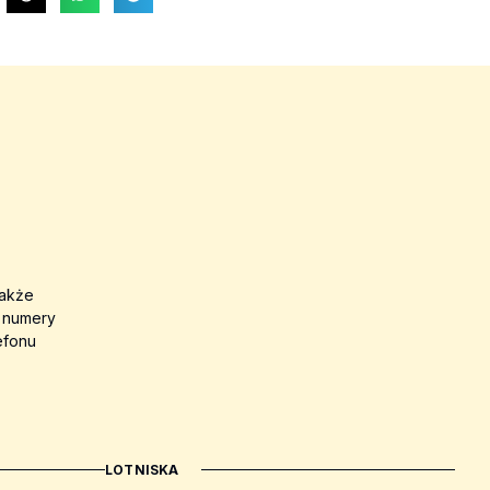
także
a numery
efonu
LOTNISKA