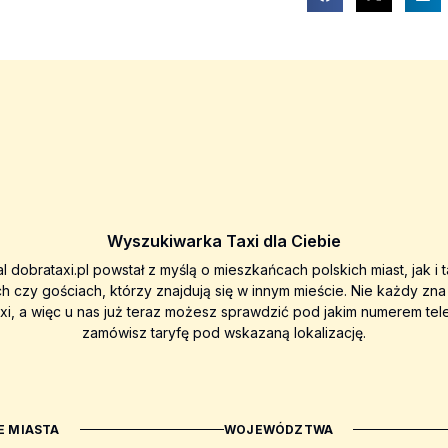
Wyszukiwarka Taxi dla Ciebie
al dobrataxi.pl powstał z myślą o mieszkańcach polskich miast, jak i 
ch czy gościach, którzy znajdują się w innym mieście. Nie każdy zn
axi, a więc u nas już teraz możesz sprawdzić pod jakim numerem tel
zamówisz taryfę pod wskazaną lokalizację.
 MIASTA
WOJEWÓDZTWA