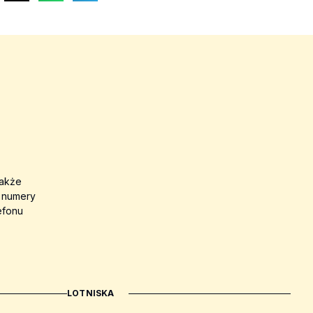
także
a numery
efonu
LOTNISKA