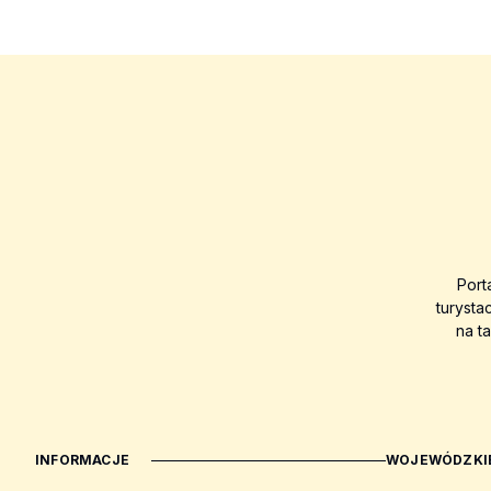
Port
turysta
na t
INFORMACJE
WOJEWÓDZKIE