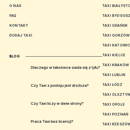
O NAS
TAXI BIAŁYST
FAQ
TAXI BYDGOS
KONTAKT
TAXI GDAŃSK
DODAJ TAXI
TAXI GORZÓW
TAXI KATOWI
TAXI KIELCE
BLOG
TAXI KRAKÓW
Dlaczego w taksówce siada się z tyłu?
TAXI LUBLIN
TAXI ŁÓDŹ
Czy Taxi z postoju jest droższa?
TAXI OLSZTY
Czy Taxi liczy w dwie strony?
TAXI OPOLE
TAXI POZNAŃ
Praca Taxi bez licencji?
TAXI RZESZÓ